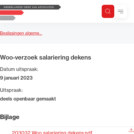
Logo, to the homepage
Menu
Zoeken
Zoek op trefwoord
H
Zoeken
Beslissingen algeme…
Zoekgebied
Woo-verzoek salariering dekens
Datum uitspraak:
9 januari 2023
Uitspraak:
deels openbaar gemaakt
Bijlage
203032 Woo salariering dekens.pdf