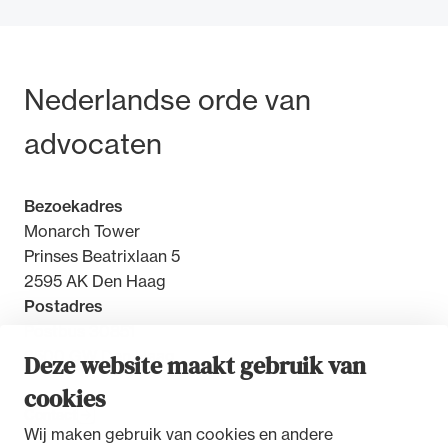
Bezoek- en postadres
Nederlandse orde van
Ondersteuning voor advocaten bij hun
advocaten
beroepsuitoefening: van de advocatenpas tot
het rechtsgebiedenregister en
geheimhoudernummers.
Bezoekadres
Monarch Tower
Prinses Beatrixlaan 5
2595 AK Den Haag
Postadres
Postbus 30851
2500 GW Den Haag
Deze website maakt gebruik van
cookies
Contact
Wij maken gebruik van cookies en andere