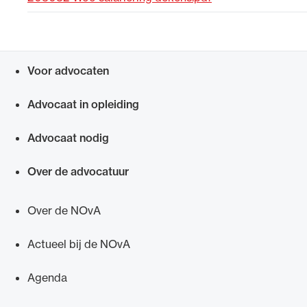
Uitgelicht
Voor advocaten
Snel navigeren naar
Advocaat in opleiding
Advocaat nodig
Over de advocatuur
Alle wet- en regelgeving voor de advocatuur.
Van de Advocatenwet tot de Verordening op
Over de NOvA
de advocatuur (Voda) en de Regeling op de
advocatuur (Roda).
Actueel bij de NOvA
Agenda