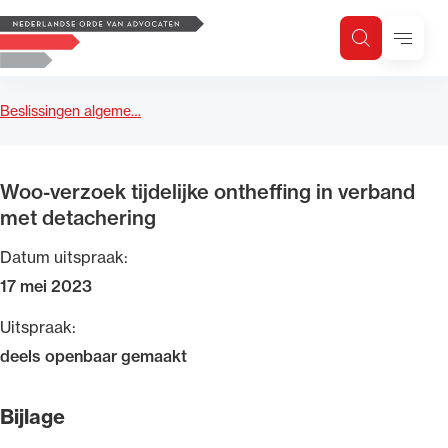
Logo, to the homepage
Menu
Zoeken
Zoek op trefwoord
H
Zoeken
Beslissingen algeme…
Zoekgebied
Woo-verzoek tijdelijke ontheffing in verband
met detachering
Datum uitspraak:
17 mei 2023
Uitspraak:
deels openbaar gemaakt
Bijlage