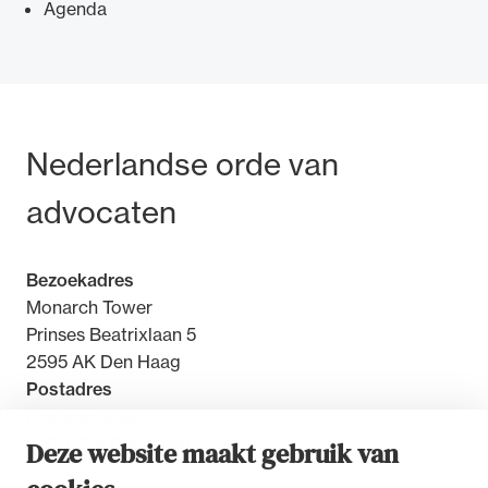
Agenda
Ondersteuning voor advocaten bij hun
Bezoek- en postadres
Nederlandse orde van
beroepsuitoefening: van de advocatenpas tot
het rechtsgebiedenregister en
advocaten
geheimhoudernummers.
Bezoekadres
Monarch Tower
Prinses Beatrixlaan 5
2595 AK Den Haag
Postadres
Postbus 30851
2500 GW Den Haag
Deze website maakt gebruik van