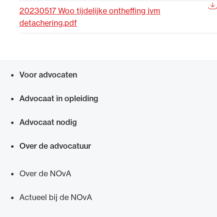
20230517 Woo tijdelijke ontheffing ivm
Uitgelicht
detachering.pdf
Voor advocaten
Snel navigeren naar
Advocaat in opleiding
Advocaat nodig
Alle wet- en regelgeving voor de advocatuur.
Van de Advocatenwet tot de Verordening op
Over de advocatuur
de advocatuur (Voda) en de Regeling op de
advocatuur (Roda).
Over de NOvA
Actueel bij de NOvA