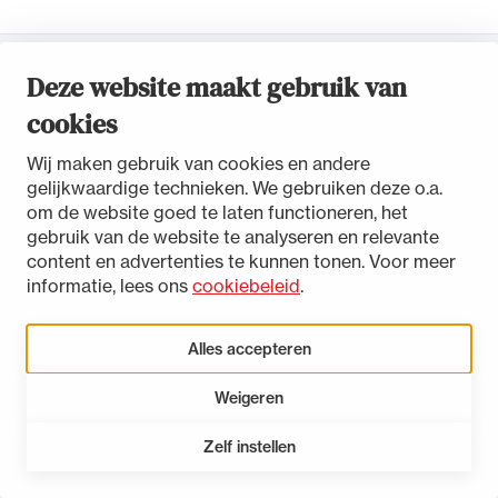
Uitgelicht
Deze website maakt gebruik van
Toegankelijkheidsverklaring
cookies
Disclaimer
Privacystatement
Wij maken gebruik van cookies en andere
Cookies beheren
gelijkwaardige technieken. We gebruiken deze o.a.
om de website goed te laten functioneren, het
gebruik van de website te analyseren en relevante
content en advertenties te kunnen tonen. Voor meer
informatie, lees ons
cookiebeleid
.
Alle wet- en regelgeving voor de advocatuur.
Van de Advocatenwet tot de Verordening op
Alles accepteren
de advocatuur (Voda) en de Regeling op de
advocatuur (Roda).
Weigeren
Zelf instellen