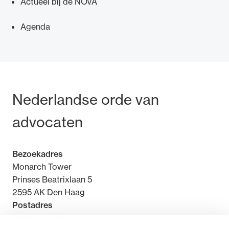
Actueel bij de NOvA
Agenda
Ondersteuning voor advocaten bij hun
beroepsuitoefening: van de advocatenpas tot
het rechtsgebiedenregister en
Bezoek- en postadres
Nederlandse orde van
geheimhoudernummers.
advocaten
Bezoekadres
Monarch Tower
Prinses Beatrixlaan 5
2595 AK Den Haag
Postadres
Postbus 30851