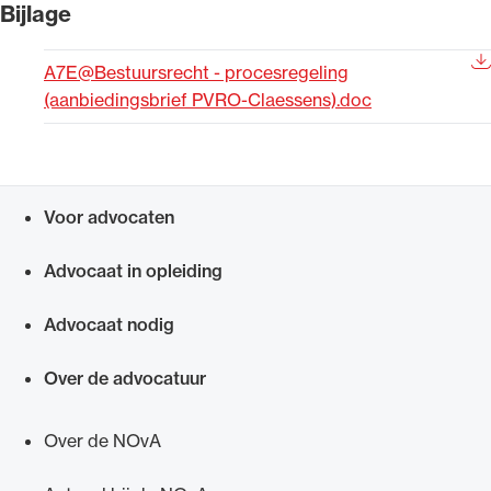
Bijlage
Uitgelicht
A7E@Bestuursrecht - procesregeling
(aanbiedingsbrief PVRO-Claessens).doc
Voor advocaten
Snel navigeren naar
Advocaat in opleiding
Alle wet- en regelgeving voor de advocatuur.
Van de Advocatenwet tot de Verordening op
Advocaat nodig
de advocatuur (Voda) en de Regeling op de
Over de advocatuur
advocatuur (Roda).
Over de NOvA