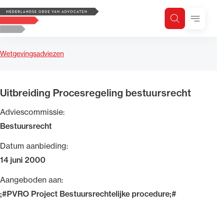
Logo, to the homepage
Menu
Zoeken
Zoek op trefwoord
H
Zoeken
Wetgevingsadviezen
Zoekgebied
Uitbreiding Procesregeling bestuursrecht
Adviescommissie:
Bestuursrecht
Datum aanbieding:
14 juni 2000
Aangeboden aan:
;#PVRO Project Bestuursrechtelijke procedure;#