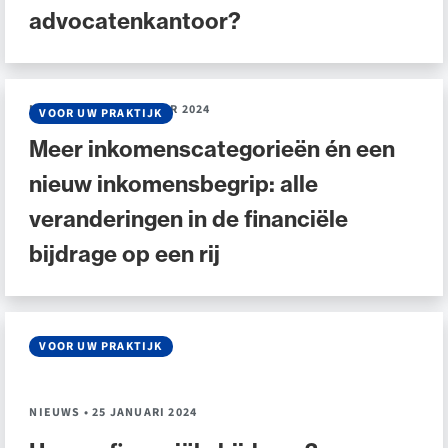
advocatenkantoor?
de advocatuur. Van de
Ondersteuning voor a
ng op de advocatuur
beroepsuitoefening: v
vocatuur (Roda).
rechtsgebiedenregist
NIEUWS
•
04 DECEMBER 2024
VOOR UW PRAKTIJK
Meer inkomenscategorieën én een
nieuw inkomensbegrip: alle
veranderingen in de financiële
bijdrage op een rij
VOOR UW PRAKTIJK
NIEUWS
•
25 JANUARI 2024