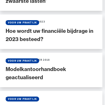
zwaarste lasten’
NIEUWS
•
19 JANUARI 2023
VOOR UW PRAKTIJK
Hoe wordt uw financiële bijdrage in
2023 besteed?
NIEUWS
•
27 SEPTEMBER 2018
VOOR UW PRAKTIJK
Modelkantoorhandboek
geactualiseerd
NIEUWS
•
07 JULI 2016
VOOR UW PRAKTIJK