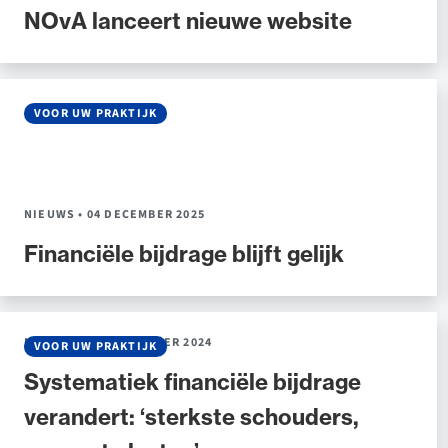
NOvA lanceert nieuwe website
Alle wet- en regelgeving voor 
Advocatenwet tot de Verordeni
(Voda) en de Regeling op de ad
VOOR UW PRAKTIJK
NIEUWS
•
04 DECEMBER 2025
Financiële bijdrage blijft gelijk
NIEUWS
•
30 SEPTEMBER 2024
VOOR UW PRAKTIJK
Systematiek financiële bijdrage
verandert: ‘sterkste schouders,