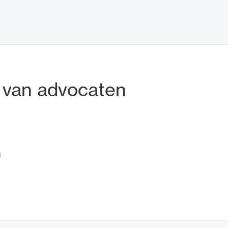
tadres
 van advocaten
g