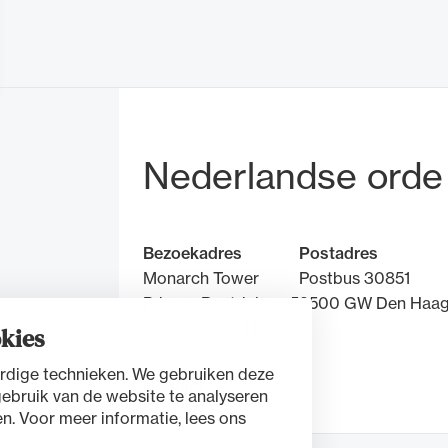
Bezoek- en pos
Nederlandse orde
Bezoekadres
Postadres
Monarch Tower
Postbus 30851
Prinses Beatrixlaan 5
2500 GW Den Haa
2595 AK Den Haag
kies
rdige technieken. We gebruiken deze
Contact
gebruik van de website te analyseren
n. Voor meer informatie, lees ons