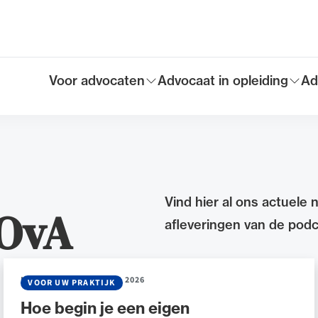
Voor advocaten
Advocaat in opleiding
Ad
Toon submenu voor
Toon submenu voor
To
Hoofdmen
Vind hier al ons actuele 
NOvA
afleveringen van de podc
NIEUWS
•
03 FEBRUARI 2026
VOOR UW PRAKTIJK
Hoe begin je een eigen