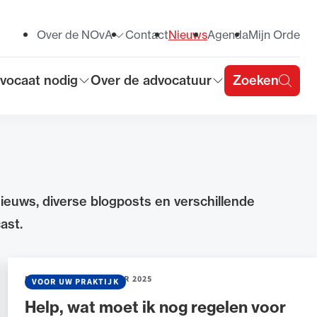
Over de NOvA
Contact
Nieuws
Agenda
Mijn Orde
Toon submenu voor
vocaat nodig
Over de advocatuur
Zoeken
on submenu voor
Toon submenu voor
u
nieuws, diverse blogposts en verschillende
ast.
NIEUWS
•
18 DECEMBER 2025
VOOR UW PRAKTIJK
Help, wat moet ik nog regelen voor