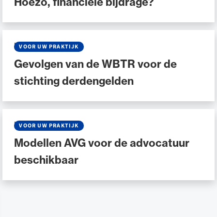
Hoezo, financiële bijdrage?
NIEUWS
•
12 JULI 2021
VOOR UW PRAKTIJK
Gevolgen van de WBTR voor de
stichting derdengelden
NIEUWS
•
11 MEI 2018
VOOR UW PRAKTIJK
Modellen AVG voor de advocatuur
beschikbaar