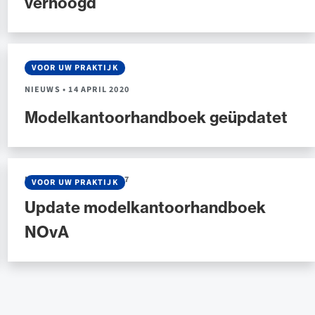
verhoogd
VOOR UW PRAKTIJK
NIEUWS
•
14 APRIL 2020
Modelkantoorhandboek geüpdatet
NIEUWS
•
18 APRIL 2017
VOOR UW PRAKTIJK
Update modelkantoorhandboek
NOvA