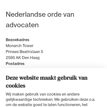
Bezoek- en postadres
Nederlandse orde van
advocaten
Bezoekadres
Monarch Tower
Prinses Beatrixlaan 5
2595 AK Den Haag
Postadres
Postbus 30851
2500 GW Den Haag
Deze website maakt gebruik van
cookies
Contact
Wij maken gebruik van cookies en andere
gelijkwaardige technieken. We gebruiken deze o.a.
om de website goed te laten functioneren, het