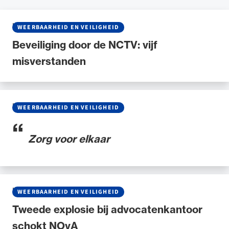
NIEUWS
•
07 MEI 2026
WEERBAARHEID EN VEILIGHEID
Beveiliging door de NCTV: vijf
misverstanden
BLOG
•
29 JANUARI 2026
WEERBAARHEID EN VEILIGHEID
Zorg voor elkaar
NIEUWS
•
23 OKTOBER 2024
WEERBAARHEID EN VEILIGHEID
Tweede explosie bij advocatenkantoor
schokt NOvA