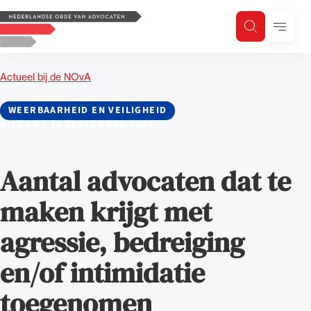
Logo, to the homepage
Menu
Zoeken
Zoek op trefwoord
H
Zoeken
Actueel bij de NOvA
Zoekgebied
WEERBAARHEID EN VEILIGHEID
NIEUWS
•
12 SEPTEMBER 2024
Aantal advocaten dat te
maken krijgt met
agressie, bedreiging
en/of intimidatie
toegenomen