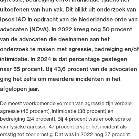
uitoefenen van hun vak. Dit blijkt uit onderzoek van
Ipsos I&O in opdracht van de Nederlandse orde van
advocaten (NOvA). In 2022 kreeg nog 50 procent
Ondersteuning voor advocaten bij hun
van de advocaten die deelnamen aan het
beroepsuitoefening: van de advocatenpas tot
onderzoek te maken met agressie, bedreiging en/of
het rechtsgebiedenregister en
intimidatie. In 2024 is dat percentage gestegen
geheimhoudernummers.
naar 55 procent. Bij 43,6 procent van de advocaten
ging het zelfs om meerdere incidenten in het
afgelopen jaar.
De meest voorkomende vormen van agressie zijn verbale
agressie (46 procent), intimidatie (38 procent) en
bedreiging (24 procent). Bij 4 procent was er ook sprake
van fysieke agressie. 47 procent ervoer het incident als
ernstig tot zeer ernstig. Dat was in 2022 nog 37 procent.