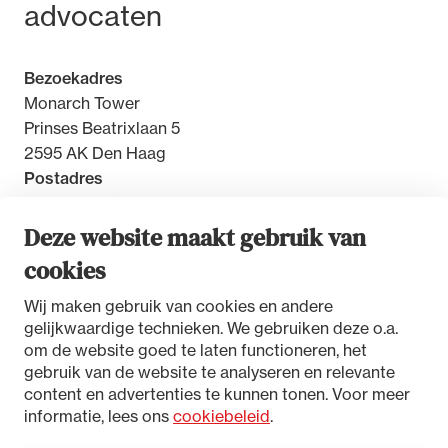
advocaten
Bezoekadres
Monarch Tower
Prinses Beatrixlaan 5
2595 AK Den Haag
Postadres
Postbus 30851
2500 GW Den Haag
Deze website maakt gebruik van
cookies
Contact
Wij maken gebruik van cookies en andere
gelijkwaardige technieken. We gebruiken deze o.a.
om de website goed te laten functioneren, het
gebruik van de website te analyseren en relevante
Toegankelijkheidsverklaring
content en advertenties te kunnen tonen. Voor meer
Disclaimer
informatie, lees ons
cookiebeleid
.
Privacystatement