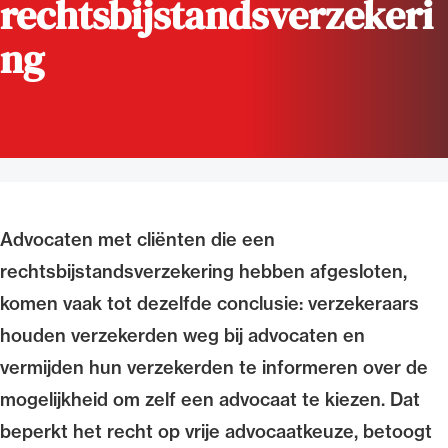
rechtsbijstandsverzekeri
Uitgelicht
ng
Advocaten met cliënten die een
rechtsbijstandsverzekering hebben afgesloten,
Alle wet- en regelgeving voor de advocatuur.
Van de Advocatenwet tot de Verordening op
komen vaak tot dezelfde conclusie: verzekeraars
de advocatuur (Voda) en de Regeling op de
houden verzekerden weg bij advocaten en
advocatuur (Roda).
vermijden hun verzekerden te informeren over de
mogelijkheid om zelf een advocaat te kiezen. Dat
beperkt het recht op vrije advocaatkeuze, betoogt