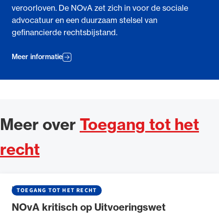
veroorloven. De NOvA zet zich in voor de sociale
advocatuur en een duurzaam stelsel van
gefinancierde rechtsbijstand.
Meer informatie
Meer over
Toegang tot het
recht
NIEUWS
•
18 JUNI 2026
TOEGANG TOT HET RECHT
NOvA kritisch op Uitvoeringswet