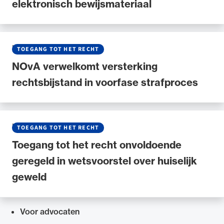
elektronisch bewijsmateriaal
NIEUWS
•
27 MEI 2026
TOEGANG TOT HET RECHT
NOvA verwelkomt versterking
rechtsbijstand in voorfase strafproces
NIEUWS
•
22 JANUARI 2026
TOEGANG TOT HET RECHT
Toegang tot het recht onvoldoende
geregeld in wetsvoorstel over huiselijk
geweld
Voor advocaten
Snel navigeren naar