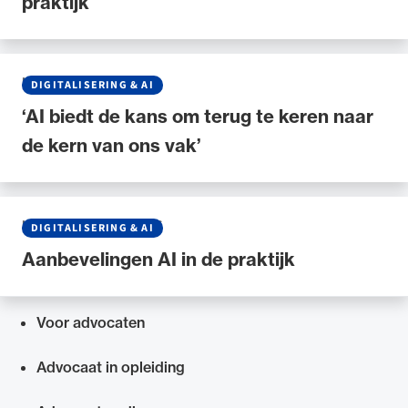
praktijk
NIEUWS
•
30 APRIL 2026
DIGITALISERING & AI
‘AI biedt de kans om terug te keren naar
de kern van ons vak’
NIEUWS
•
17 MAART 2026
DIGITALISERING & AI
Aanbevelingen AI in de praktijk
Voor advocaten
Snel navigeren naar
Advocaat in opleiding