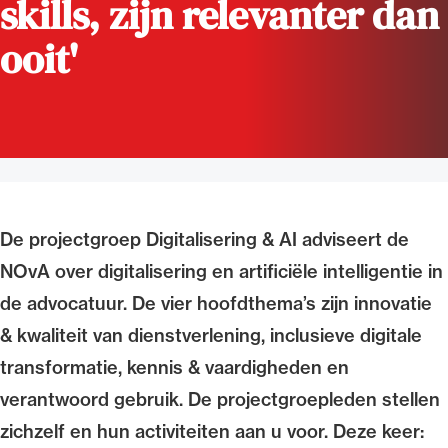
skills, zijn relevanter dan
Uitgelicht
ooit'
De projectgroep Digitalisering & AI adviseert de
NOvA over digitalisering en artificiële intelligentie in
Alle wet- en regelgeving voor de advocatuur.
Van de Advocatenwet tot de Verordening op
de advocatuur. De vier hoofdthema’s zijn innovatie
de advocatuur (Voda) en de Regeling op de
& kwaliteit van dienstverlening, inclusieve digitale
advocatuur (Roda).
transformatie, kennis & vaardigheden en
verantwoord gebruik. De projectgroepleden stellen
zichzelf en hun activiteiten aan u voor. Deze keer: