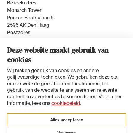
Bezoekadres
Monarch Tower
Prinses Beatrixlaan 5
2595 AK Den Haag
Postadres
Postbus 30851
2500 GW Den Haag
Deze website maakt gebruik van
cookies
Contact
Wij maken gebruik van cookies en andere
gelijkwaardige technieken. We gebruiken deze o.a.
om de website goed te laten functioneren, het
gebruik van de website te analyseren en relevante
Toegankelijkheidsverklaring
content en advertenties te kunnen tonen. Voor meer
Disclaimer
informatie, lees ons
cookiebeleid
.
Privacystatement
Cookies beheren
Alles accepteren
Weigeren