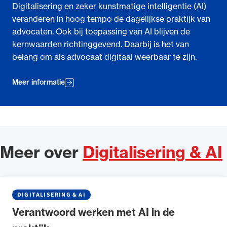
Digitalisering en zeker kunstmatige intelligentie (AI)
veranderen in hoog tempo de dagelijkse praktijk van
advocaten. Ook bij toepassing van AI blijven de
kernwaarden richtinggevend. Daarbij is het van
belang om als advocaat digitaal weerbaar te zijn.
Meer informatie
Meer over
Digitalisering & AI
NIEUWS
•
21 MEI 2026
DIGITALISERING & AI
Verantwoord werken met AI in de