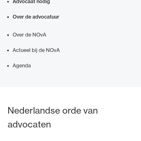
Advocaat nodig
Over de advocatuur
Over de NOvA
Actueel bij de NOvA
Agenda
Bezoek- en postadres
Nederlandse orde van
advocaten