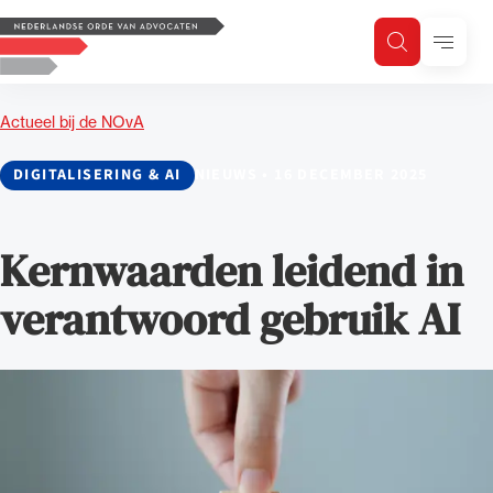
Logo, to the homepage
Menu
Zoeken
Zoek op trefwoord
H
Zoeken
Actueel bij de NOvA
Zoekgebied
DIGITALISERING & AI
NIEUWS
•
16 DECEMBER 2025
Kernwaarden leidend in
verantwoord gebruik AI