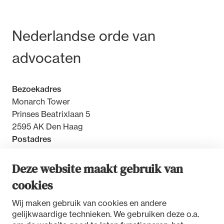
Bezoek- en postadres
Nederlandse orde van
advocaten
Bezoekadres
Monarch Tower
Prinses Beatrixlaan 5
2595 AK Den Haag
Postadres
Postbus 30851
2500 GW Den Haag
Deze website maakt gebruik van
cookies
Contact
Wij maken gebruik van cookies en andere
gelijkwaardige technieken. We gebruiken deze o.a.