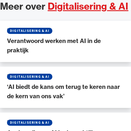
Meer over
Digitalisering & AI
NIEUWS
•
21 MEI 2026
DIGITALISERING & AI
Verantwoord werken met AI in de
praktijk
NIEUWS
•
30 APRIL 2026
DIGITALISERING & AI
‘AI biedt de kans om terug te keren naar
de kern van ons vak’
NIEUWS
•
17 MAART 2026
DIGITALISERING & AI