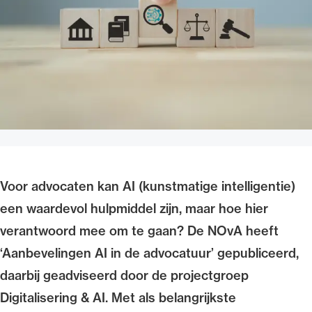
Uitgelicht
Voor advocaten kan AI (kunstmatige intelligentie)
Alle wet- en regelgeving voor de advocatuur.
Van de Advocatenwet tot de Verordening op
een waardevol hulpmiddel zijn, maar hoe hier
de advocatuur (Voda) en de Regeling op de
verantwoord mee om te gaan? De NOvA heeft
advocatuur (Roda).
‘Aanbevelingen AI in de advocatuur’ gepubliceerd,
daarbij geadviseerd door de projectgroep
Digitalisering & AI. Met als belangrijkste