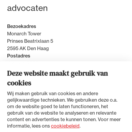
advocaten
Bezoekadres
Monarch Tower
Prinses Beatrixlaan 5
2595 AK Den Haag
Postadres
Postbus 30851
2500 GW Den Haag
Deze website maakt gebruik van
cookies
Contact
Wij maken gebruik van cookies en andere
gelijkwaardige technieken. We gebruiken deze o.a.
om de website goed te laten functioneren, het
gebruik van de website te analyseren en relevante
Toegankelijkheidsverklaring
content en advertenties te kunnen tonen. Voor meer
Disclaimer
informatie, lees ons
cookiebeleid
.
Privacystatement