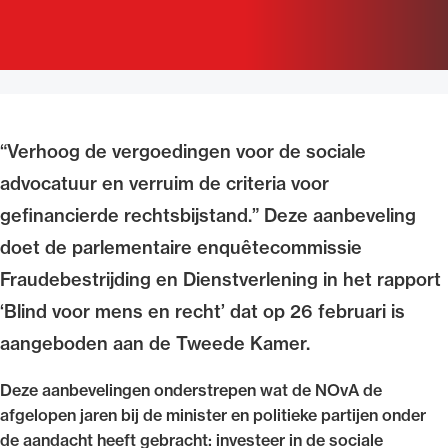
Uitgelicht
“Verhoog de vergoedingen voor de sociale
advocatuur en verruim de criteria voor
gefinancierde rechtsbijstand.” Deze aanbeveling
doet de parlementaire enquêtecommissie
Alle wet- en regelgeving voor de advocatuur.
Fraudebestrijding en Dienstverlening in het rapport
Van de Advocatenwet tot de Verordening op
‘Blind voor mens en recht’ dat op 26 februari is
de advocatuur (Voda) en de Regeling op de
aangeboden aan de Tweede Kamer.
advocatuur (Roda).
Deze aanbevelingen onderstrepen wat de NOvA de
afgelopen jaren bij de minister en politieke partijen onder
de aandacht heeft gebracht: investeer in de sociale