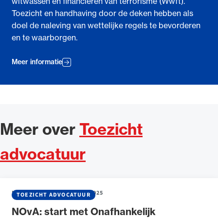
witwassen en financieren van terrorisme (Wwft).
Toezicht en handhaving door de deken hebben als
doel de naleving van wettelijke regels te bevorderen
en te waarborgen.
Meer informatie
Meer over
Toezicht
advocatuur
NIEUWS
•
15 SEPTEMBER 2025
TOEZICHT ADVOCATUUR
NOvA: start met Onafhankelijk