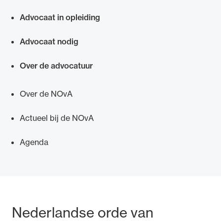
Snel navigeren naar
Advocaat in opleiding
Advocaat nodig
Over de advocatuur
Over de NOvA
Actueel bij de NOvA
Agenda
Bezoek- en postadres
Nederlandse orde van