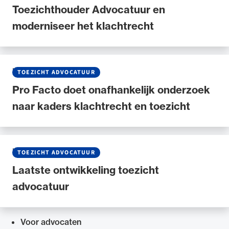
Toezichthouder Advocatuur en
moderniseer het klachtrecht
NIEUWS
•
25 JANUARI 2025
TOEZICHT ADVOCATUUR
Pro Facto doet onafhankelijk onderzoek
naar kaders klachtrecht en toezicht
NIEUWS
•
19 JUNI 2024
TOEZICHT ADVOCATUUR
Laatste ontwikkeling toezicht
advocatuur
Voor advocaten