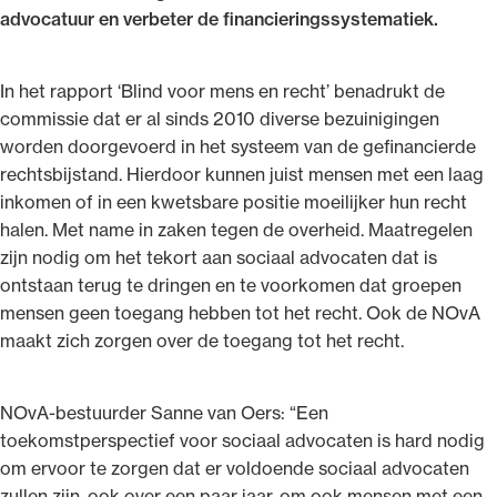
advocatuur en verbeter de financieringssystematiek.
In het rapport ‘Blind voor mens en recht’ benadrukt de
commissie dat er al sinds 2010 diverse bezuinigingen
Ondersteuning voor advocaten bij hun
worden doorgevoerd in het systeem van de gefinancierde
beroepsuitoefening: van de advocatenpas tot
rechtsbijstand. Hierdoor kunnen juist mensen met een laag
het rechtsgebiedenregister en
inkomen of in een kwetsbare positie moeilijker hun recht
geheimhoudernummers.
halen. Met name in zaken tegen de overheid. Maatregelen
zijn nodig om het tekort aan sociaal advocaten dat is
ontstaan terug te dringen en te voorkomen dat groepen
mensen geen toegang hebben tot het recht. Ook de NOvA
maakt zich zorgen over de toegang tot het recht.
NOvA-bestuurder Sanne van Oers: “Een
toekomstperspectief voor sociaal advocaten is hard nodig
om ervoor te zorgen dat er voldoende sociaal advocaten
zullen zijn, ook over een paar jaar, om ook mensen met een