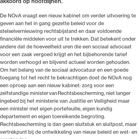
akkoord op hoofdlijnen.
De NOvA vraagt een nieuw kabinet om verder uitvoering te
geven aan het in gang gezette beleid voor de
stelselvernieuwing rechtsbijstand en daar voldoende
Ondersteuning voor advocaten bij hun
financiële middelen voor uit te trekken. Dat betekent onder
beroepsuitoefening: van de advocatenpas tot
andere dat de hoeveelheid uren die een sociaal advocaat
het rechtsgebiedenregister en
voor een zaak vergoed krijgt en het bijbehorende tarief
geheimhoudernummers.
worden verhoogd en blijvend actueel worden gehouden.
Om het belang van de sociaal advocatuur en een goede
toegang tot het recht te bekrachtigen doet de NOvA nog
een oproep aan een nieuw kabinet: zorg voor een
zelfstandige minister van Rechtsbescherming, niet langer
ingebed bij het ministerie van Justitie en Veiligheid maar
een minister met eigen portefeuille, eigen kundig
departement en eigen toereikende begroting.
Rechtsbescherming is dan geen sluitstuk en sluitpost, maar
vertrekpunt bij de ontwikkeling van nieuw beleid en wet- en