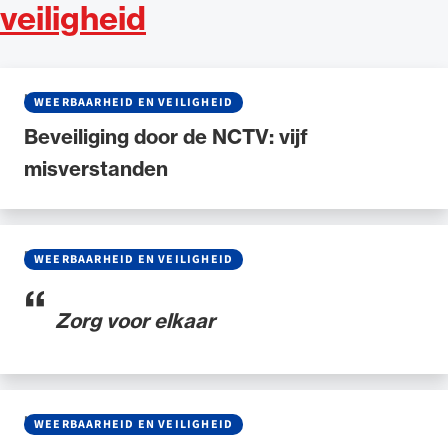
veiligheid
NIEUWS
•
07 MEI 2026
WEERBAARHEID EN VEILIGHEID
Beveiliging door de NCTV: vijf
misverstanden
BLOG
•
29 JANUARI 2026
WEERBAARHEID EN VEILIGHEID
Zorg voor elkaar
NIEUWS
•
23 OKTOBER 2024
WEERBAARHEID EN VEILIGHEID