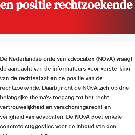
en positie rechtzoekende
Uitgelicht
De Nederlandse orde van advocaten (NOvA) vraagt
de aandacht van de informateurs voor versterking
van de rechtsstaat en de positie van de
Alle wet- en regelgeving voor de advocatuur.
rechtzoekende. Daarbij richt de NOvA zich op drie
Van de Advocatenwet tot de Verordening op
de advocatuur (Voda) en de Regeling op de
belangrijke thema’s: toegang tot het recht,
advocatuur (Roda).
vertrouwelijkheid en verschoningsrecht en
veiligheid van advocaten. De NOvA doet enkele
concrete suggesties voor de inhoud van een