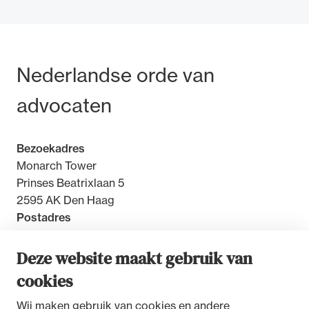
Bezoek- en postadres
Nederlandse orde van
advocaten
Bezoekadres
Monarch Tower
Prinses Beatrixlaan 5
2595 AK Den Haag
Postadres
Postbus 30851
2500 GW Den Haag
Deze website maakt gebruik van
cookies
Contact
Wij maken gebruik van cookies en andere