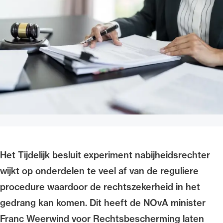
Uitgelicht
Alle wet- en regelgeving voor de advocatuur.
Van de Advocatenwet tot de Verordening op
Het Tijdelijk besluit experiment nabijheidsrechter
de advocatuur (Voda) en de Regeling op de
wijkt op onderdelen te veel af van de reguliere
advocatuur (Roda).
procedure waardoor de rechtszekerheid in het
gedrang kan komen. Dit heeft de NOvA minister
Franc Weerwind voor Rechtsbescherming laten