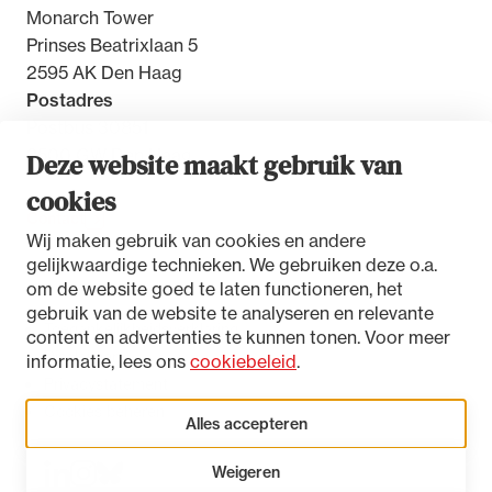
Monarch Tower
Prinses Beatrixlaan 5
2595 AK Den Haag
Postadres
Postbus 30851
2500 GW Den Haag
Deze website maakt gebruik van
cookies
Contact
Wij maken gebruik van cookies en andere
gelijkwaardige technieken. We gebruiken deze o.a.
om de website goed te laten functioneren, het
gebruik van de website te analyseren en relevante
Toegankelijkheidsverklaring
content en advertenties te kunnen tonen. Voor meer
Disclaimer
informatie, lees ons
cookiebeleid
.
Privacystatement
Cookies beheren
Alles accepteren
Weigeren
LinkedIn
Instagram
Bluesky