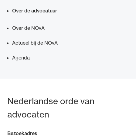
Over de advocatuur
Over de NOvA
Actueel bij de NOvA
Agenda
Bezoek- en postadres
Nederlandse orde van
advocaten
Bezoekadres