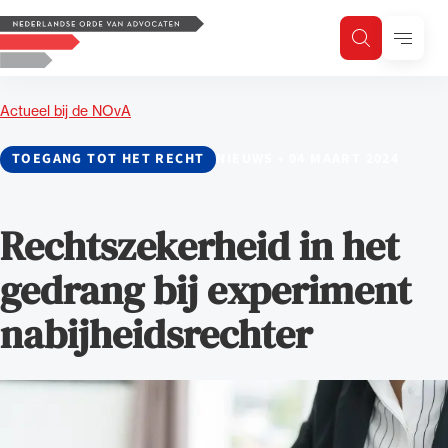
Logo, to the homepage
Menu
Zoeken
Zoek op trefwoord
H
Zoeken
Actueel bij de NOvA
Zoekgebied
TOEGANG TOT HET RECHT
NIEUWS
•
04 MAART 2024
Rechtszekerheid in het
gedrang bij experiment
nabijheidsrechter