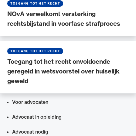
NIEUWS
•
27 MEI 2026
TOEGANG TOT HET RECHT
NOvA verwelkomt versterking
rechtsbijstand in voorfase strafproces
NIEUWS
•
22 JANUARI 2026
TOEGANG TOT HET RECHT
Toegang tot het recht onvoldoende
geregeld in wetsvoorstel over huiselijk
geweld
Voor advocaten
Snel navigeren naar
Advocaat in opleiding
Advocaat nodig