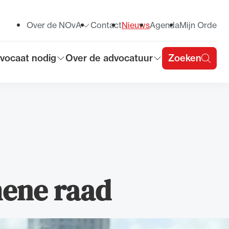
Over de NOvA
Contact
Nieuws
Agenda
Mijn Orde
Toon submenu voor
vocaat nodig
Over de advocatuur
Zoeken
on submenu voor
Toon submenu voor
u
mene raad