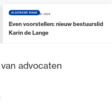
ALGEMENE RAAD
NIEUWS
•
31 JANUARI 2025
Even voorstellen: nieuw bestuurslid
Karin de Lange
tadres
 van advocaten
g