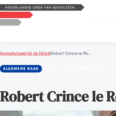
Zoeken
Logo, to the homepage
Home
Actueel bij de NOvA
Robert Crince le Ro…
Uitgelicht
ALGEMENE RAAD
NIEUWS
•
03 DECEMBER 2020
Robert Crince le 