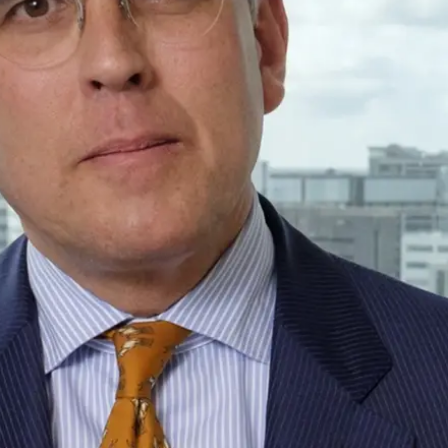
de advocatuur. Van de
Ondersteuning voor a
ng op de advocatuur
beroepsuitoefening: v
vocatuur (Roda).
rechtsgebiedenregist