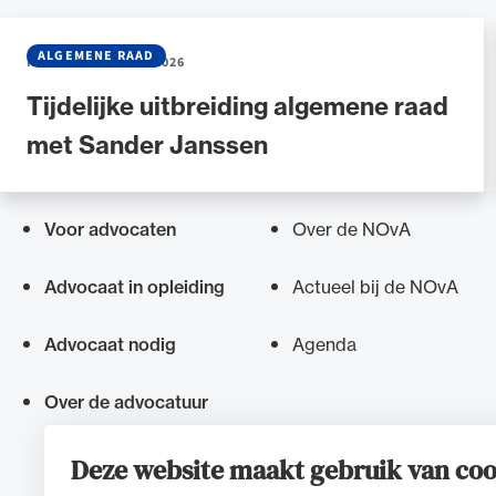
ALGEMENE RAAD
NIEUWS
•
30 JUNI 2026
Tijdelijke uitbreiding algemene raad
met Sander Janssen
Voor advocaten
Over de NOvA
Snel navigeren naar
Advocaat in opleiding
Actueel bij de NOvA
Advocaat nodig
Agenda
Over de advocatuur
Deze website maakt gebruik van coo