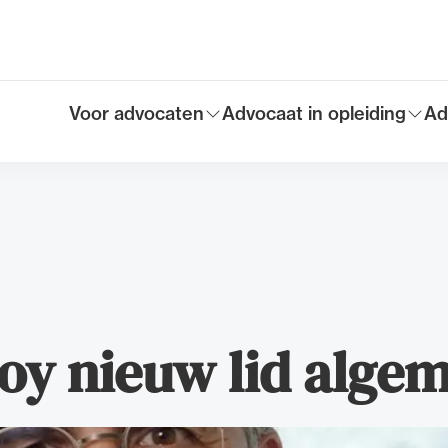
Voor advocaten
Advocaat in opleiding
Ad
Toon submenu voor
Toon submenu voor
To
Hoofdmen
Roy nieuw lid alge