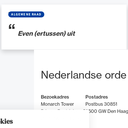
BLOG
•
03 JULI 2025
ALGEMENE RAAD
Even (ertussen) uit
Bezoek- en pos
Nederlandse orde
Bezoekadres
Postadres
Monarch Tower
Postbus 30851
Prinses Beatrixlaan 5
2500 GW Den Haa
2595 AK Den Haag
kies