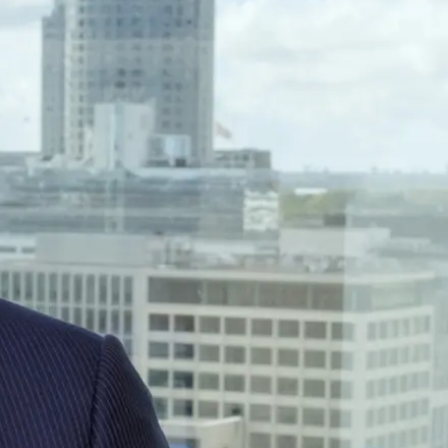
dvocaten bij hun
an de advocatenpas tot het
er en geheimhoudernummers.