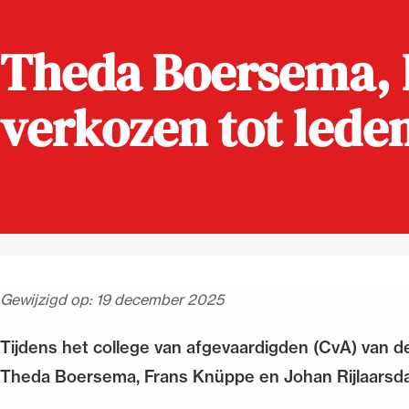
Alle wet- en regelgeving voor 
Theda Boersema, 
Advocatenwet tot de Verordeni
(Voda) en de Regeling op de ad
verkozen tot lede
Gewijzigd op:
19 december 2025
Tijdens het college van afgevaardigden (CvA) van 
Theda Boersema, Frans Knüppe en Johan Rijlaarsdam