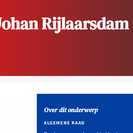
dvocaten bij hun
Johan Rijlaarsdam
an de advocatenpas tot het
er en geheimhoudernummers.
Over dit onderwerp
ALGEMENE RAAD