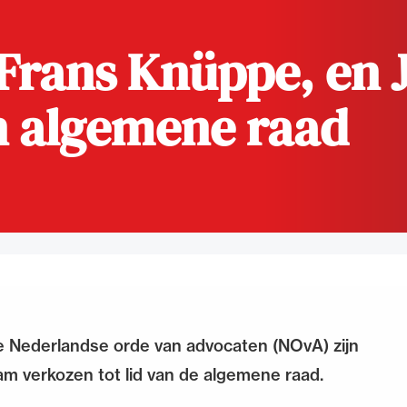
de advocatuur. Van de
Ondersteuning voor a
Frans Knüppe, en 
ng op de advocatuur
beroepsuitoefening: v
vocatuur (Roda).
rechtsgebiedenregist
n algemene raad
de Nederlandse orde van advocaten (NOvA) zijn
 verkozen tot lid van de algemene raad.