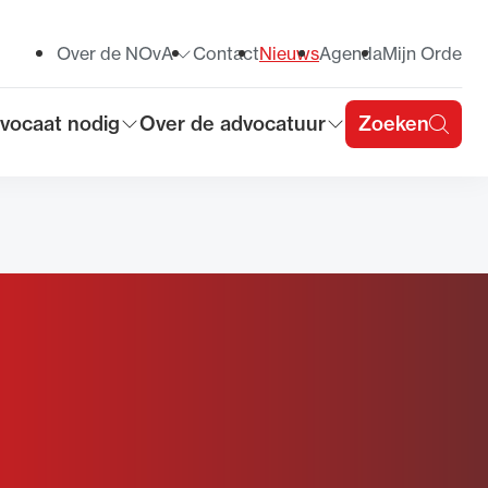
Over de NOvA
Contact
Nieuws
Agenda
Mijn Orde
Toon submenu voor
vocaat nodig
Over de advocatuur
Zoeken
on submenu voor
Toon submenu voor
u