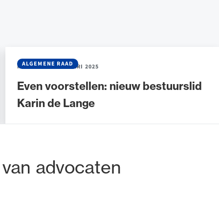
ALGEMENE RAAD
NIEUWS
•
31 JANUARI 2025
Even voorstellen: nieuw bestuurslid
Karin de Lange
tadres
 van advocaten