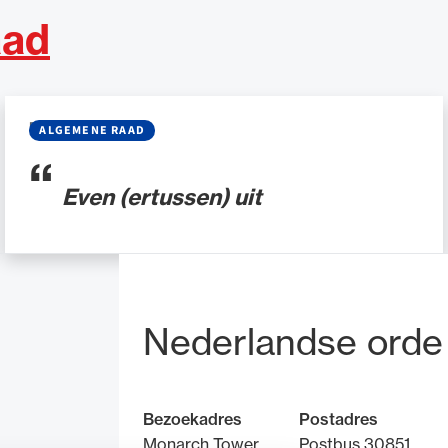
aad
BLOG
•
03 JULI 2025
ALGEMENE RAAD
Even (ertussen) uit
Bezoek- en pos
Nederlandse orde
Bezoekadres
Postadres
Monarch Tower
Postbus 30851