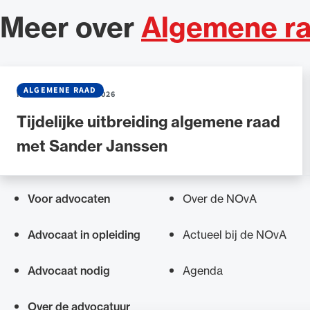
Meer over
Algemene r
ALGEMENE RAAD
NIEUWS
•
30 JUNI 2026
Tijdelijke uitbreiding algemene raad
met Sander Janssen
Voor advocaten
Over de NOvA
Snel navigeren naar
Advocaat in opleiding
Actueel bij de NOvA
Advocaat nodig
Agenda
Over de advocatuur