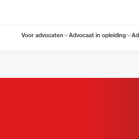
Voor advocaten
Advocaat in opleiding
Ad
Toon submenu voor
Toon submenu voor
To
Hoofdmen