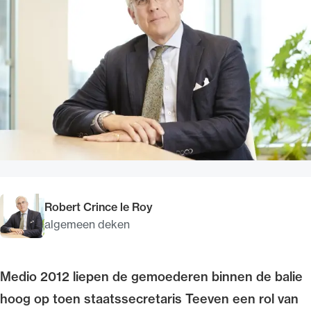
Uitgelicht
Alle wet- en regelgeving voor de advocatuur.
Van de Advocatenwet tot de Verordening op
Robert Crince le Roy
de advocatuur (Voda) en de Regeling op de
algemeen deken
advocatuur (Roda).
Medio 2012 liepen de gemoederen binnen de balie
hoog op toen staatssecretaris Teeven een rol van