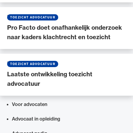
NIEUWS
•
25 JANUARI 2025
TOEZICHT ADVOCATUUR
Pro Facto doet onafhankelijk onderzoek
naar kaders klachtrecht en toezicht
NIEUWS
•
19 JUNI 2024
TOEZICHT ADVOCATUUR
Laatste ontwikkeling toezicht
advocatuur
Voor advocaten
Snel navigeren naar
Advocaat in opleiding