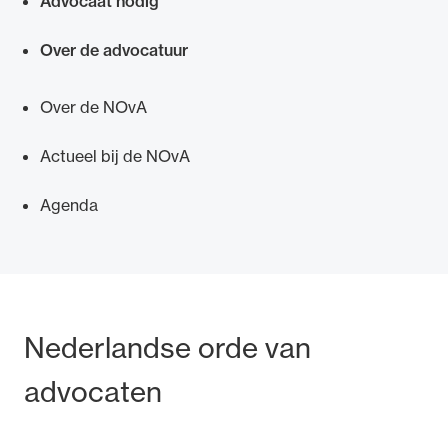
Advocaat nodig
Over de advocatuur
Over de NOvA
Actueel bij de NOvA
Agenda
Bezoek- en postadres
Nederlandse orde van
advocaten