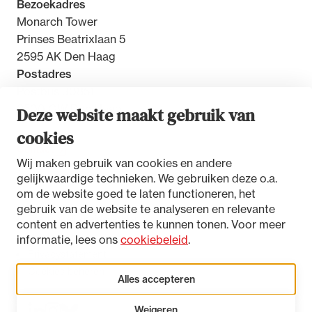
Bezoekadres
Monarch Tower
Prinses Beatrixlaan 5
2595 AK Den Haag
Postadres
Postbus 30851
2500 GW Den Haag
Deze website maakt gebruik van
cookies
Contact
Wij maken gebruik van cookies en andere
gelijkwaardige technieken. We gebruiken deze o.a.
om de website goed te laten functioneren, het
gebruik van de website te analyseren en relevante
Toegankelijkheidsverklaring
content en advertenties te kunnen tonen. Voor meer
Disclaimer
informatie, lees ons
cookiebeleid
.
Privacystatement
Cookies beheren
Alles accepteren
Weigeren
LinkedIn
Instagram
Bluesky