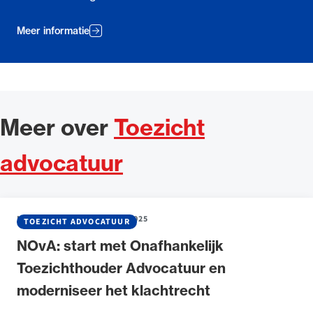
Meer informatie
Meer over
Toezicht
advocatuur
NIEUWS
•
15 SEPTEMBER 2025
TOEZICHT ADVOCATUUR
NOvA: start met Onafhankelijk
Toezichthouder Advocatuur en
moderniseer het klachtrecht