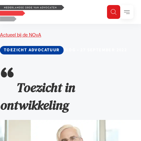
Logo, to the homepage
Menu
Zoeken
Zoek op trefwoord
H
Zoeken
Actueel bij de NOvA
Zoekgebied
TOEZICHT ADVOCATUUR
BLOG
•
27 SEPTEMBER 2022
Toezicht in
ontwikkeling