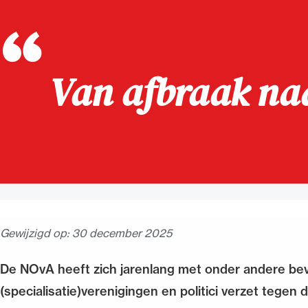
Alle wet- en regelgeving voor 
Advocatenwet tot de Verordeni
(Voda) en de Regeling op de ad
Van afbraak na
Gewijzigd op:
30 december 2025
De NOvA heeft zich jarenlang met onder andere bev
(specialisatie)verenigingen en politici verzet tegen 