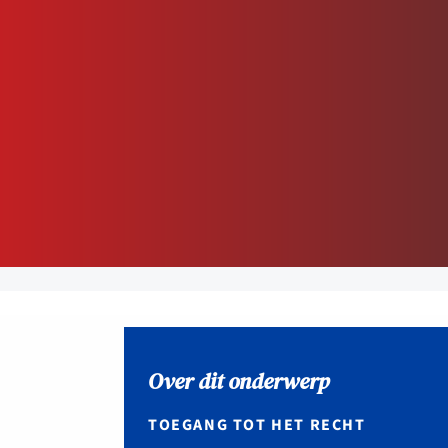
dvocaten bij hun
an de advocatenpas tot het
er en geheimhoudernummers.
Over dit onderwerp
TOEGANG TOT HET RECHT