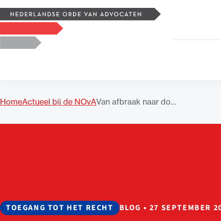
Zoeken
Logo, to the homepage
Home
Actueel bij de NOvA
Van afbraak naar do…
Uitgelicht
TOEGANG TOT HET RECHT
BLOG
•
27 SEPTEMBER 2