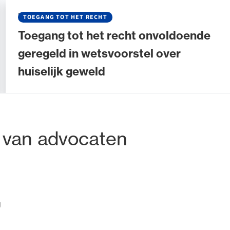
NIEUWS
•
22 JANUARI 2026
TOEGANG TOT HET RECHT
Toegang tot het recht onvoldoende
geregeld in wetsvoorstel over
huiselijk geweld
tadres
 van advocaten
g