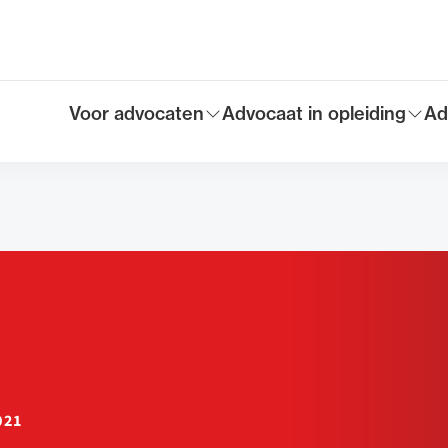
Voor advocaten
Advocaat in opleiding
Ad
Toon submenu voor
Toon submenu voor
To
Hoofdmen
021