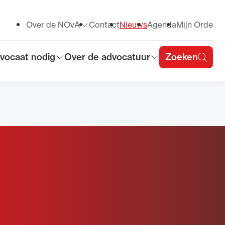
Over de NOvA
Contact
Nieuws
Agenda
Mijn Orde
Toon submenu voor
vocaat nodig
Over de advocatuur
Zoeken
on submenu voor
Toon submenu voor
u