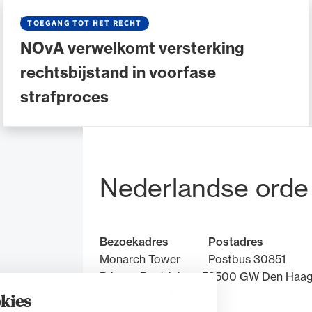
NIEUWS
•
27 MEI 2026
TOEGANG TOT HET RECHT
NOvA verwelkomt versterking
rechtsbijstand in voorfase
strafproces
Bezoek- en pos
Nederlandse orde
Bezoekadres
Postadres
Monarch Tower
Postbus 30851
Prinses Beatrixlaan 5
2500 GW Den Haa
2595 AK Den Haag
kies