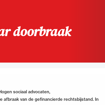
de advocatuur. Van de
Ondersteuning voor a
ng op de advocatuur
beroepsuitoefening: v
vocatuur (Roda).
rechtsgebiedenregist
ar doorbraak
logen sociaal advocaten,
de afbraak van de gefinancierde rechtsbijstand. In