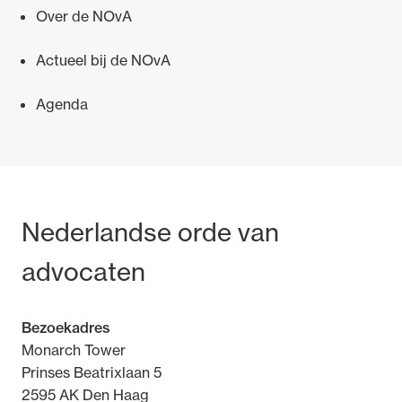
Over de NOvA
Actueel bij de NOvA
Agenda
Bezoek- en postadres
Nederlandse orde van
advocaten
Bezoekadres
Monarch Tower
Prinses Beatrixlaan 5
2595 AK Den Haag