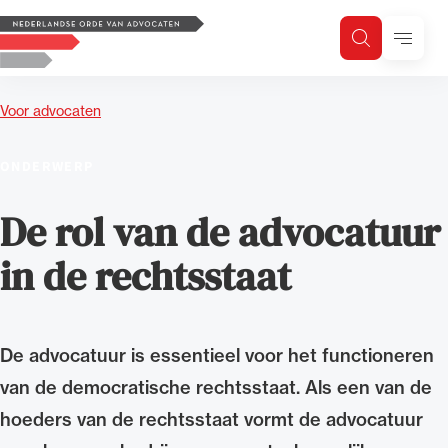
Logo, to the homepage
Menu
Zoeken
Zoek op trefwoord
H
Zoeken
Voor advocaten
Zoekgebied
ONDERWERP
De rol van de advocatuur
in de rechtsstaat
De advocatuur is essentieel voor het functioneren
van de democratische rechtsstaat. Als een van de
hoeders van de rechtsstaat vormt de advocatuur