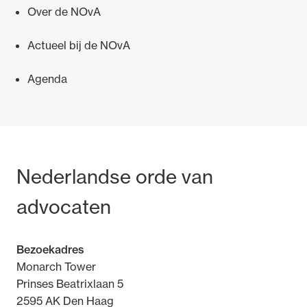
Over de NOvA
Actueel bij de NOvA
Agenda
Bezoek- en postadres
Nederlandse orde van
advocaten
Bezoekadres
Monarch Tower
Prinses Beatrixlaan 5
2595 AK Den Haag