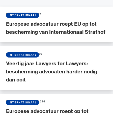
NIEUWS
•
22 JULI 2026
INTERNATIONAAL
Europese advocatuur roept EU op tot
bescherming van Internationaal Strafhof
NIEUWS
•
15 JUNI 2026
INTERNATIONAAL
Veertig jaar Lawyers for Lawyers:
bescherming advocaten harder nodig
dan ooit
NIEUWS
•
30 MAART 2026
INTERNATIONAAL
Europese advocatuur roept op tot