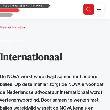
Logo, to the homepage
Menu
Zoeken
Zoek op trefwoord
H
Zoeken
Voor advocaten
Zoekgebied
ONDERWERP
Internationaal
De NOvA werkt wereldwijd samen met andere
balies. Op deze manier zorgt de NOvA ervoor dat
de Nederlandse advocatuur internationaal wordt
vertegenwoordigd. Door samen te werken met
balies wereldwijd wisselt de NOvA kennis en