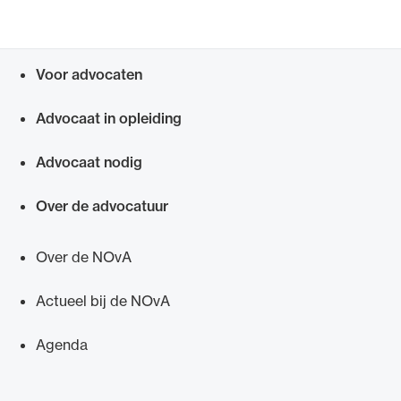
intercollegiaal overleg (GIO), zolang deze
professionals een bijdrage leveren aan de
professionele ontwikkeling van de deelnemende
advocaten en tenminste de helft van de groep uit
Voor advocaten
Snel navigeren naar
advocaten bestaat.
Advocaat in opleiding
Advocaat nodig
Over de advocatuur
Over de NOvA
Actueel bij de NOvA
Agenda