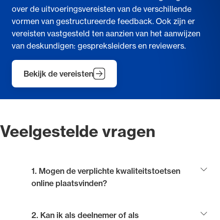
over de uitvoeringsvereisten van de verschillende
vormen van gestructureerde feedback. Ook zijn er
vereisten vastgesteld ten aanzien van het aanwijzen
van deskundigen: gespreksleiders en reviewers.
Bekijk de vereisten
Veelgestelde vragen
1. Mogen de verplichte kwaliteitstoetsen
online plaatsvinden?
Online deelname aan de kwaliteitstoetsen is mogelijk
2. Kan ik als deelnemer of als