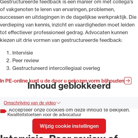
Gestructureerde feedback is een manier om met collega's
of vakgenoten te leren van ervaringen, problemen,
successen en uitdagingen in de dagelijkse werkpraktijk. Die
verdieping van kennis, inzicht en vaardigheden moet leiden
tot effectiever professioneel gedrag. Advocaten kunnen
Ondersteuning voor advocaten bij hun
kiezen uit drie vormen van gestructureerde feedback:
beroepsuitoefening: van de advocatenpas tot
Intervisie
het rechtsgebiedenregister en
Peer review
geheimhoudernummers.
Gestructureerd intercollegiaal overleg
In PE-online kunt u de door u gekozen vorm bijhouden
Inhoud geblokkeerd
Omschrijving van de video
Accepteer onze cookies om deze inhoud te bekijken.
Kwaliteitstoetsen voor de advocatuur
Wijzig cookie instellingen