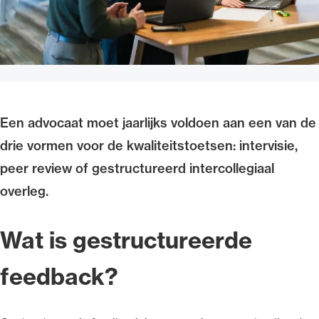
Uitgelicht
Een advocaat moet jaarlijks voldoen aan een van de
drie vormen voor de kwaliteitstoetsen: intervisie,
peer review of gestructureerd intercollegiaal
overleg.
Alle wet- en regelgeving voor de advocatuur.
Van de Advocatenwet tot de Verordening op
de advocatuur (Voda) en de Regeling op de
Wat is gestructureerde
advocatuur (Roda).
feedback?