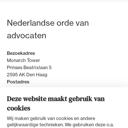
Bezoek- en postadres
Nederlandse orde van
advocaten
Bezoekadres
Monarch Tower
Prinses Beatrixlaan 5
2595 AK Den Haag
Postadres
Postbus 30851
2500 GW Den Haag
Deze website maakt gebruik van
cookies
Contact
Wij maken gebruik van cookies en andere
gelijkwaardige technieken. We gebruiken deze o.a.