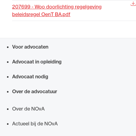
207699 - Woo doorlichting regelgeving
Uitgelicht
beleidsregel OenT BA.pdf
Voor advocaten
Snel navigeren naar
Advocaat in opleiding
Advocaat nodig
Alle wet- en regelgeving voor de advocatuur.
Van de Advocatenwet tot de Verordening op
Over de advocatuur
de advocatuur (Voda) en de Regeling op de
advocatuur (Roda).
Over de NOvA
Actueel bij de NOvA