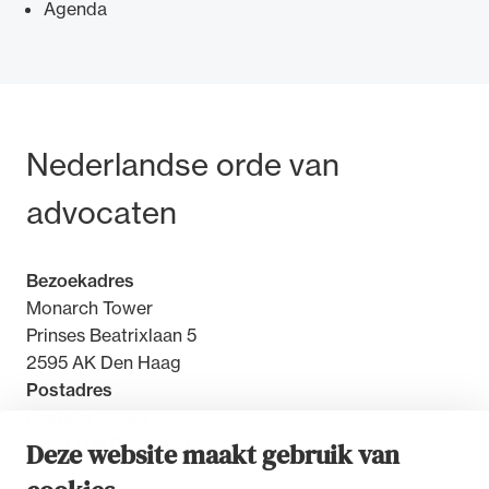
Agenda
Ondersteuning voor advocaten bij hun
Bezoek- en postadres
Nederlandse orde van
beroepsuitoefening: van de advocatenpas tot
het rechtsgebiedenregister en
advocaten
geheimhoudernummers.
Bezoekadres
Monarch Tower
Prinses Beatrixlaan 5
2595 AK Den Haag
Postadres
Postbus 30851
2500 GW Den Haag
Deze website maakt gebruik van