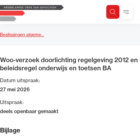
Logo, to the homepage
Menu
Zoeken
Zoek op trefwoord
H
Zoeken
Beslissingen algeme…
Zoekgebied
Woo-verzoek doorlichting regelgeving 2012 en
beleidsregel onderwijs en toetsen BA
Datum uitspraak:
27 mei 2026
Uitspraak:
deels openbaar gemaakt
Bijlage