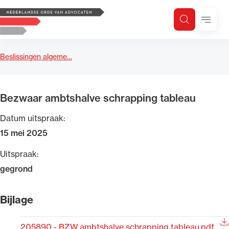
Logo, to the homepage
Menu
Zoeken
Zoek op trefwoord
H
Zoeken
Beslissingen algeme…
Zoekgebied
Bezwaar ambtshalve schrapping tableau
Datum uitspraak:
15 mei 2025
Uitspraak:
gegrond
Bijlage
205890 - BZW ambtshalve schrapping tableau.pdf