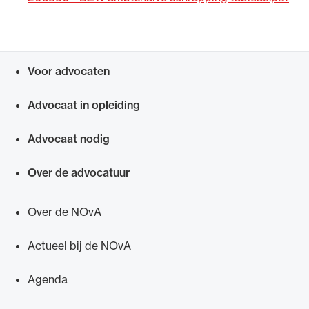
Uitgelicht
Voor advocaten
Snel navigeren naar
Advocaat in opleiding
Advocaat nodig
Over de advocatuur
Alle wet- en regelgeving voor de advocatuur.
Van de Advocatenwet tot de Verordening op
Over de NOvA
de advocatuur (Voda) en de Regeling op de
advocatuur (Roda).
Actueel bij de NOvA
Agenda