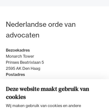
Bezoek- en postadres
Nederlandse orde van
Ondersteuning voor advocaten bij hun
advocaten
beroepsuitoefening: van de advocatenpas tot
het rechtsgebiedenregister en
geheimhoudernummers.
Bezoekadres
Monarch Tower
Prinses Beatrixlaan 5
2595 AK Den Haag
Postadres
Postbus 30851
2500 GW Den Haag
Deze website maakt gebruik van
cookies
Contact
Wij maken gebruik van cookies en andere