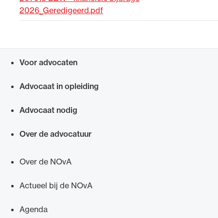
2026_Geredigeerd.pdf
Uitgelicht
Voor advocaten
Snel navigeren naar
Advocaat in opleiding
Advocaat nodig
Alle wet- en regelgeving voor de advocatuur.
Over de advocatuur
Van de Advocatenwet tot de Verordening op
de advocatuur (Voda) en de Regeling op de
Over de NOvA
advocatuur (Roda).
Actueel bij de NOvA
Agenda