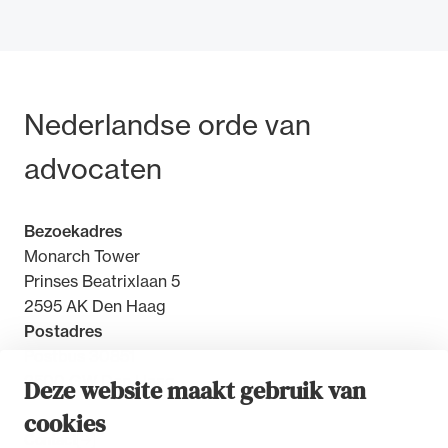
Bezoek- en postadres
Nederlandse orde van
Ondersteuning voor advocaten bij hun
beroepsuitoefening: van de advocatenpas tot
advocaten
het rechtsgebiedenregister en
geheimhoudernummers.
Bezoekadres
Monarch Tower
Prinses Beatrixlaan 5
2595 AK Den Haag
Postadres
Postbus 30851
2500 GW Den Haag
Deze website maakt gebruik van
cookies
Contact