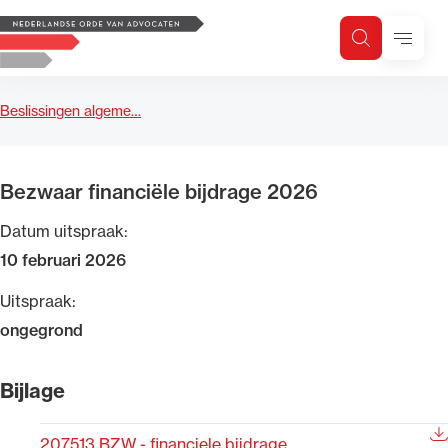
Logo, to the homepage
Menu
Zoeken
Zoek op trefwoord
H
Zoeken
Beslissingen algeme…
Zoekgebied
Bezwaar financiële bijdrage 2026
Datum uitspraak:
10 februari 2026
Uitspraak:
ongegrond
Bijlage
207513 BZW - financiele bijdrage