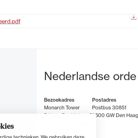
de advocatuur. Van de
Ondersteuning voor a
eerd.pdf
ng op de advocatuur
beroepsuitoefening: v
vocatuur (Roda).
rechtsgebiedenregist
Bezoek- en pos
Nederlandse orde
Bezoekadres
Postadres
Monarch Tower
Postbus 30851
Prinses Beatrixlaan 5
2500 GW Den Haa
2595 AK Den Haag
kies
rdige technieken. We gebruiken deze