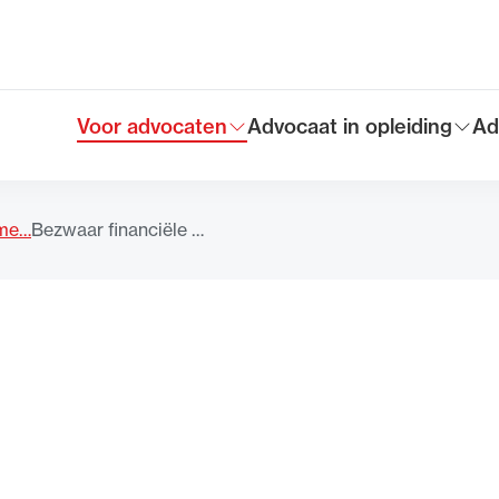
Voor advocaten
Advocaat in opleiding
Ad
Toon submenu voor
Toon submenu voor
To
Hoofdmen
eme…
Bezwaar financiële …