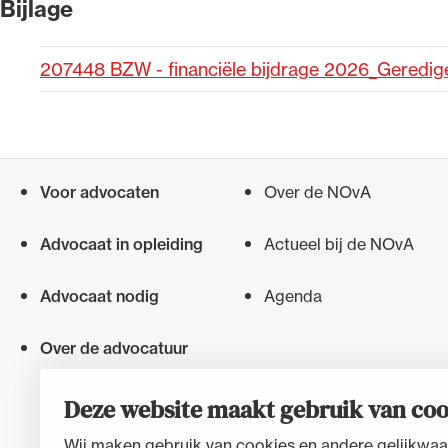
Bijlage
Alle wet- en regelgeving voor 
207448 BZW - financiële bijdrage 2026_Geredig
Advocatenwet tot de Verordeni
(Voda) en de Regeling op de ad
Voor advocaten
Over de NOvA
Snel navigeren naar
Advocaat in opleiding
Actueel bij de NOvA
Advocaat nodig
Agenda
Over de advocatuur
Deze website maakt gebruik van coo
Wij maken gebruik van cookies en andere gelijkwaa