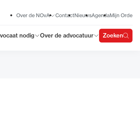
Over de NOvA
Contact
Nieuws
Agenda
Mijn Orde
Toon submenu voor
vocaat nodig
Over de advocatuur
Zoeken
on submenu voor
Toon submenu voor
u