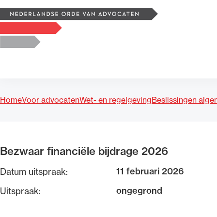
Zoeken
Logo, to the homepage
Home
Voor advocaten
Wet- en regelgeving
Beslissingen alg
Uitgelicht
Bezwaar financiële bijdrage 2026
11 februari 2026
Datum uitspraak:
ongegrond
Uitspraak: