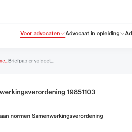
Voor advocaten
Advocaat in opleiding
Ad
Toon submenu voor
Toon submenu voor
To
Hoofdmen
eme…
Briefpapier voldoet…
nwerkingsverordening 19851103
et aan normen Samenwerkingsverordening