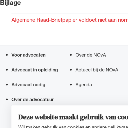
Bijlage
Alle wet- en regelgeving voor 
Algemene Raad-Briefpapier voldoet niet aan n
Advocatenwet tot de Verordeni
(Voda) en de Regeling op de ad
Voor advocaten
Over de NOvA
Snel navigeren naar
Advocaat in opleiding
Actueel bij de NOvA
Advocaat nodig
Agenda
Over de advocatuur
Deze website maakt gebruik van coo
Wij maken gebruik van cookies en andere gelijkwaa