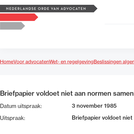
Zoeken
Logo, to the homepage
Home
Voor advocaten
Wet- en regelgeving
Beslissingen alg
Uitgelicht
Briefpapier voldoet niet aan normen same
3 november 1985
Datum uitspraak:
Briefpapier voldoet ni
Uitspraak: