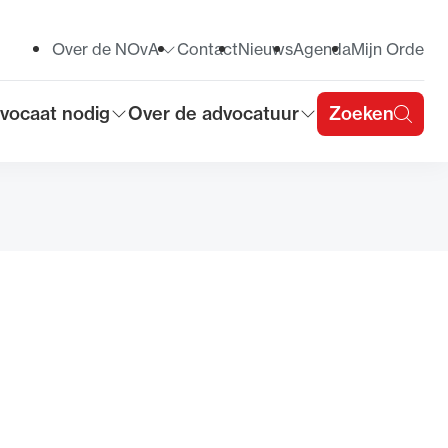
Over de NOvA
Contact
Nieuws
Agenda
Mijn Orde
Toon submenu voor
vocaat nodig
Over de advocatuur
Zoeken
on submenu voor
Toon submenu voor
u