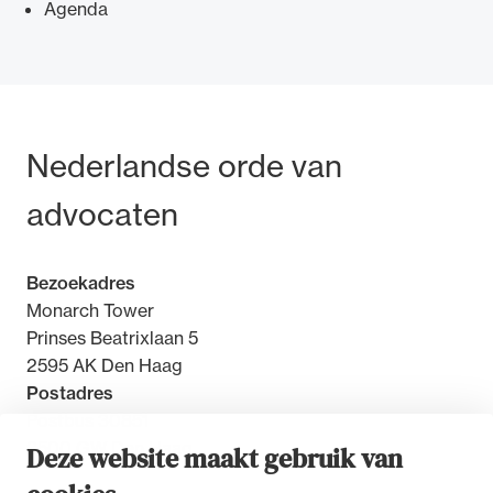
Agenda
Ondersteuning voor advocaten bij hun
Bezoek- en postadres
Nederlandse orde van
beroepsuitoefening: van de advocatenpas tot
het rechtsgebiedenregister en
advocaten
geheimhoudernummers.
Bezoekadres
Monarch Tower
Prinses Beatrixlaan 5
2595 AK Den Haag
Postadres
Postbus 30851
2500 GW Den Haag
Deze website maakt gebruik van