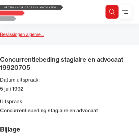
Logo, to the homepage
Menu
Zoeken
Zoek op trefwoord
H
Zoeken
Beslissingen algeme…
Zoekgebied
Concurrentiebeding stagiaire en advocaat
19920705
Datum uitspraak:
5 juli 1992
Uitspraak:
Concurrentiebeding stagiaire en advocaat
Bijlage