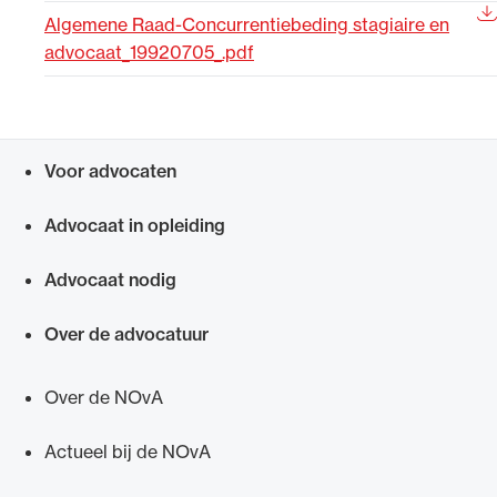
Algemene Raad-Concurrentiebeding stagiaire en
Uitgelicht
advocaat_19920705_.pdf
Voor advocaten
Snel navigeren naar
Advocaat in opleiding
Advocaat nodig
Alle wet- en regelgeving voor de advocatuur.
Van de Advocatenwet tot de Verordening op
Over de advocatuur
de advocatuur (Voda) en de Regeling op de
advocatuur (Roda).
Over de NOvA
Actueel bij de NOvA