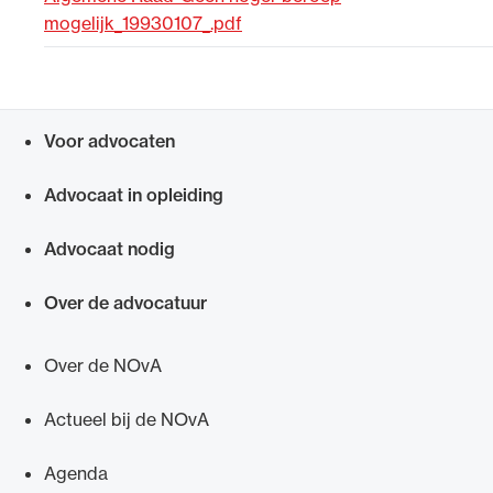
mogelijk_19930107_.pdf
Uitgelicht
Voor advocaten
Snel navigeren naar
Advocaat in opleiding
Advocaat nodig
Alle wet- en regelgeving voor de advocatuur.
Over de advocatuur
Van de Advocatenwet tot de Verordening op
de advocatuur (Voda) en de Regeling op de
Over de NOvA
advocatuur (Roda).
Actueel bij de NOvA
Agenda