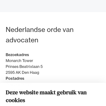
Bezoek- en postadres
Nederlandse orde van
Ondersteuning voor advocaten bij hun
beroepsuitoefening: van de advocatenpas tot
advocaten
het rechtsgebiedenregister en
geheimhoudernummers.
Bezoekadres
Monarch Tower
Prinses Beatrixlaan 5
2595 AK Den Haag
Postadres
Postbus 30851
2500 GW Den Haag
Deze website maakt gebruik van
cookies
Contact