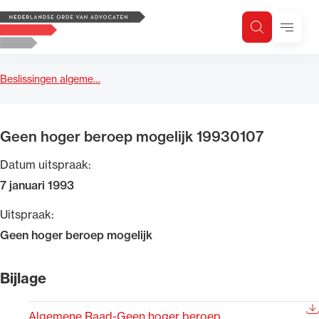
Logo, to the homepage
Menu
Zoeken
Zoek op trefwoord
H
Zoeken
Beslissingen algeme…
Zoekgebied
Geen hoger beroep mogelijk 19930107
Datum uitspraak:
7 januari 1993
Uitspraak:
Geen hoger beroep mogelijk
Bijlage
Algemene Raad-Geen hoger beroep