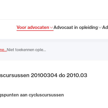
Voor advocaten
Advocaat in opleiding
Ad
Toon submenu voor
Toon submenu voor
To
Hoofdmen
eme…
Niet toekennen ople…
luscursussen 20100304 do 2010.03
ngspunten aan cycluscursussen