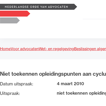
Zoeken
Logo, to the homepage
Home
Voor advocaten
Wet- en regelgeving
Beslissingen alg
Uitgelicht
Niet toekennen opleidingspunten aan cyc
4 maart 2010
Datum uitspraak:
niet toekennen opleidi
Uitspraak: