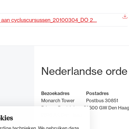
de advocatuur. Van de
Ondersteuning voor a
en aan cycluscursussen_20100304_DO 2…
ng op de advocatuur
beroepsuitoefening: v
vocatuur (Roda).
rechtsgebiedenregist
Bezoek- en pos
Nederlandse orde
Bezoekadres
Postadres
Monarch Tower
Postbus 30851
Prinses Beatrixlaan 5
2500 GW Den Haa
2595 AK Den Haag
kies
rdige technieken. We gebruiken deze