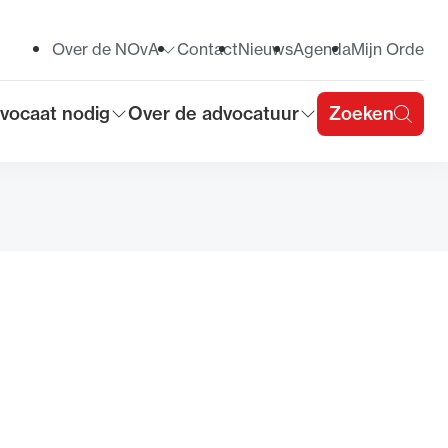
Over de NOvA
Contact
Nieuws
Agenda
Mijn Orde
Toon submenu voor
vocaat nodig
Over de advocatuur
Zoeken
on submenu voor
Toon submenu voor
u