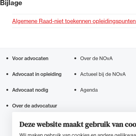
Bijlage
Alle wet- en regelgeving voor 
Algemene Raad-niet toekennen opleidingspunt
Advocatenwet tot de Verordeni
(Voda) en de Regeling op de ad
Voor advocaten
Over de NOvA
Snel navigeren naar
Advocaat in opleiding
Actueel bij de NOvA
Advocaat nodig
Agenda
Over de advocatuur
Deze website maakt gebruik van coo
Wij maken gebruik van cookies en andere gelijkwaa