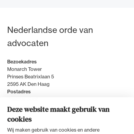
Bezoek- en postadres
Nederlandse orde van
Ondersteuning voor advocaten bij hun
advocaten
beroepsuitoefening: van de advocatenpas tot
het rechtsgebiedenregister en
geheimhoudernummers.
Bezoekadres
Monarch Tower
Prinses Beatrixlaan 5
2595 AK Den Haag
Postadres
Postbus 30851
2500 GW Den Haag
Deze website maakt gebruik van
cookies
Contact
Wij maken gebruik van cookies en andere