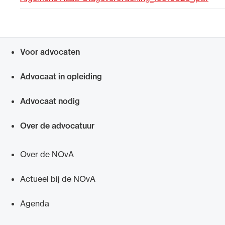
Uitgelicht
Voor advocaten
Snel navigeren naar
Advocaat in opleiding
Advocaat nodig
Over de advocatuur
Alle wet- en regelgeving voor de advocatuur.
Van de Advocatenwet tot de Verordening op
Over de NOvA
de advocatuur (Voda) en de Regeling op de
advocatuur (Roda).
Actueel bij de NOvA
Agenda