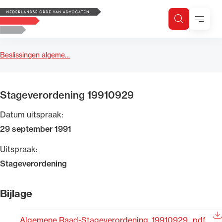
Logo, to the homepage
Menu
Zoeken
Zoek op trefwoord
H
Zoeken
Beslissingen algeme…
Zoekgebied
Stageverordening 19910929
Datum uitspraak:
29 september 1991
Uitspraak:
Stageverordening
Bijlage
Algemene Raad-Stageverordening_19910929_.pdf