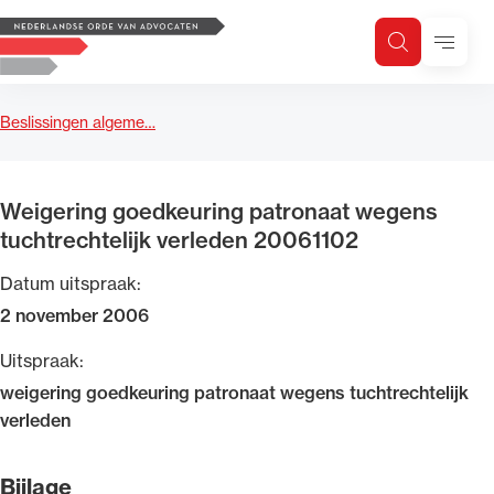
Logo, to the homepage
Menu
Zoeken
Zoek op trefwoord
H
Zoeken
Beslissingen algeme…
Zoekgebied
Weigering goedkeuring patronaat wegens
tuchtrechtelijk verleden 20061102
Datum uitspraak:
2 november 2006
Uitspraak:
weigering goedkeuring patronaat wegens tuchtrechtelijk
verleden
Bijlage