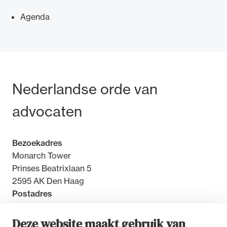
Agenda
Ondersteuning voor advocaten bij hun
beroepsuitoefening: van de advocatenpas tot
Bezoek- en postadres
Nederlandse orde van
het rechtsgebiedenregister en
geheimhoudernummers.
advocaten
Bezoekadres
Monarch Tower
Prinses Beatrixlaan 5
2595 AK Den Haag
Postadres
Postbus 30851
2500 GW Den Haag
Deze website maakt gebruik van