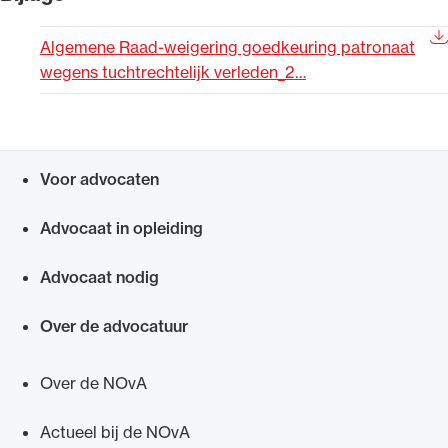
Uitgelicht
Algemene Raad-weigering goedkeuring patronaat
wegens tuchtrechtelijk verleden_2…
Voor advocaten
Snel navigeren naar
Advocaat in opleiding
Alle wet- en regelgeving voor de advocatuur.
Advocaat nodig
Van de Advocatenwet tot de Verordening op
de advocatuur (Voda) en de Regeling op de
Over de advocatuur
advocatuur (Roda).
Over de NOvA
Actueel bij de NOvA