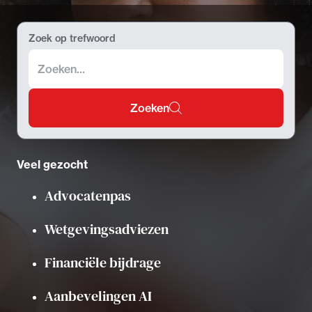
Uitgelicht
Zoek op trefwoord
Zoeken
Veel gezocht
Alle wet- en regelgeving voor de advocatuur.
Advocatenpas
Van de Advocatenwet tot de Verordening op
de advocatuur (Voda) en de Regeling op de
Wetgevingsadviezen
advocatuur (Roda).
Financiële bijdrage
Aanbevelingen AI