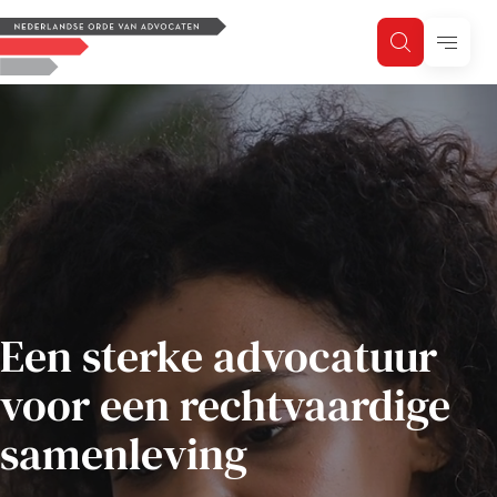
Logo, to the homepage
Menu
Zoeken
Zoek op trefwoord
H
Zoeken
Zoekgebied
Een sterke advocatuur
De Nederlandse orde van
voor een rechtvaardige
samenleving