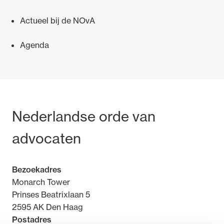
Actueel bij de NOvA
Agenda
Bezoek- en postadres
Nederlandse orde van
advocaten
Bezoekadres
Monarch Tower
Prinses Beatrixlaan 5
2595 AK Den Haag
Postadres