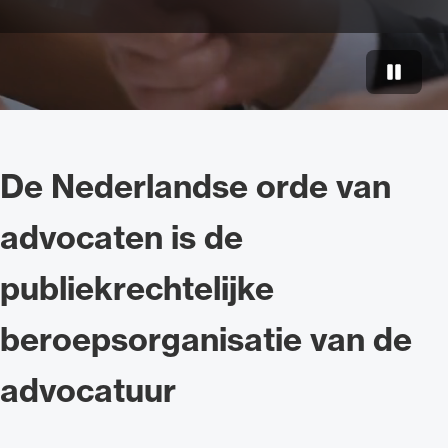
Video p
Ondersteuning voor advocaten bij hun
beroepsuitoefening: van de advocatenpas tot
het rechtsgebiedenregister en
De Nederlandse orde van
geheimhoudernummers.
advocaten is de
publiekrechtelijke
beroepsorganisatie van de
advocatuur