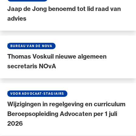
Jaap de Jong benoemd tot lid raad van
advies
NIEUWS
•
30 JUNI 2026
BUREAU VAN DE NOVA
Thomas Voskuil nieuwe algemeen
secretaris NOvA
NIEUWS
•
30 JUNI 2026
VOOR ADVOCAAT-STAGIAIRS
Wijzigingen in regelgeving en curriculum
Beroepsopleiding Advocaten per 1 juli
2026