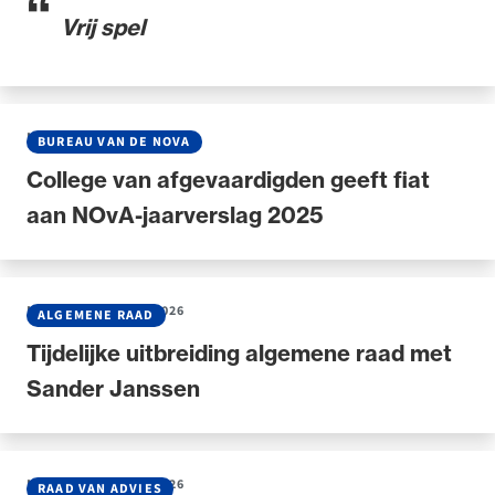
Vrij spel
NIEUWS
•
30 JUNI 2026
BUREAU VAN DE NOVA
College van afgevaardigden geeft fiat
aan NOvA-jaarverslag 2025
NIEUWS
•
30 JUNI 2026
ALGEMENE RAAD
Tijdelijke uitbreiding algemene raad met
Sander Janssen
NIEUWS
•
30 JUNI 2026
RAAD VAN ADVIES