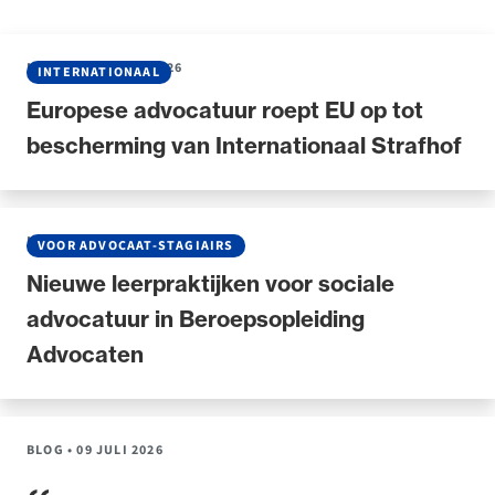
NIEUWS
•
22 JULI 2026
INTERNATIONAAL
Europese advocatuur roept EU op tot
bescherming van Internationaal Strafhof
NIEUWS
•
20 JULI 2026
VOOR ADVOCAAT-STAGIAIRS
Nieuwe leerpraktijken voor sociale
advocatuur in Beroepsopleiding
Advocaten
BLOG
•
09 JULI 2026