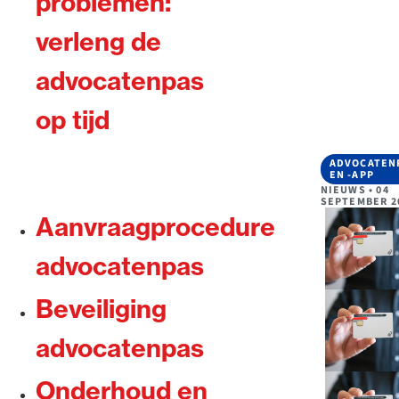
problemen:
verleng de
advocatenpas
Ondersteuning voor advocaten bij hun beroepsuitoef
van de advocatenpas tot het rechtsgebiedenregister 
op tijd
geheimhoudernummers.
ADVOCATEN
EN -APP
NIEUWS
•
04
SEPTEMBER 2
Aanvraagprocedure
advocatenpas
Beveiliging
advocatenpas
Onderhoud en