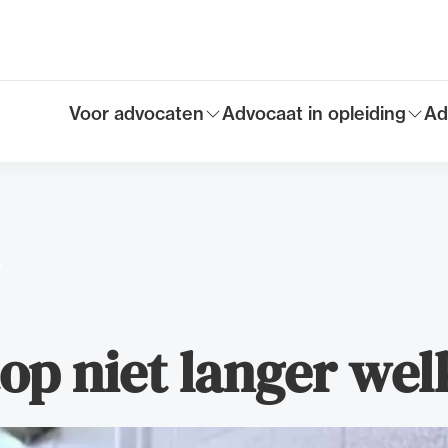
Voor advocaten
Advocaat in opleiding
Ad
Toon submenu voor
Toon submenu voor
To
Hoofdmen
5
op niet langer we