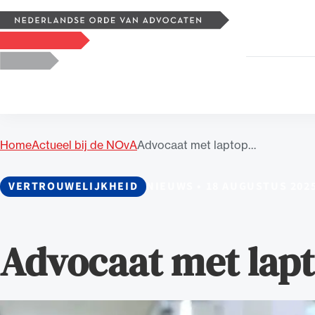
Zoeken
Logo, to the homepage
Home
Actueel bij de NOvA
Advocaat met laptop…
Uitgelicht
VERTROUWELIJKHEID
NIEUWS
•
18 AUGUSTUS 202
Advocaat met lapt