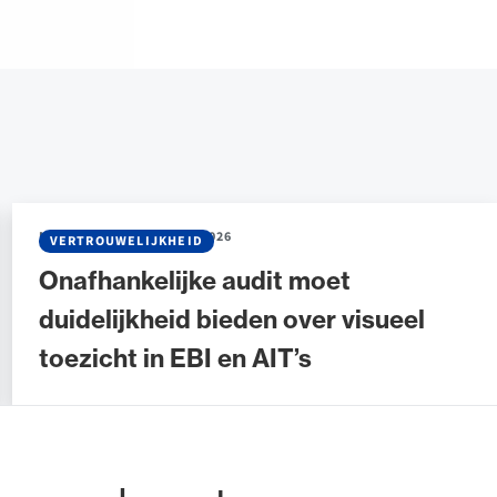
NIEUWS
•
04 FEBRUARI 2026
VERTROUWELIJKHEID
Onafhankelijke audit moet
duidelijkheid bieden over visueel
toezicht in EBI en AIT’s