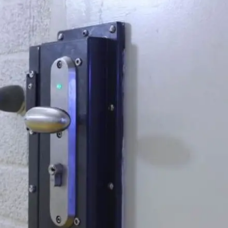
dvocaten bij hun
an de advocatenpas tot het
er en geheimhoudernummers.