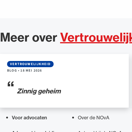
Meer over
Vertrouwelij
VERTROUWELIJKHEID
BLOG
•
18 MEI 2026
Zinnig geheim
Voor advocaten
Over de NOvA
Snel navigeren naar