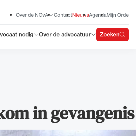
Over de NOvA
Contact
Nieuws
Agenda
Mijn Orde
Toon submenu voor
vocaat nodig
Over de advocatuur
Zoeken
on submenu voor
Toon submenu voor
u
lkom in gevangenis