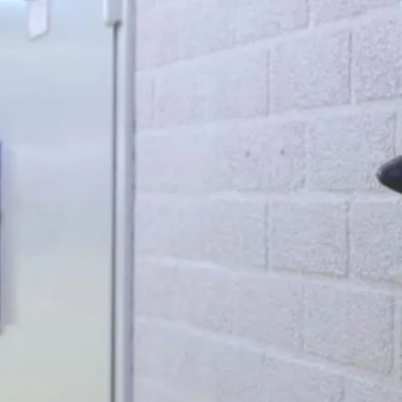
de advocatuur. Van de
Ondersteuning voor a
ng op de advocatuur
beroepsuitoefening: v
vocatuur (Roda).
rechtsgebiedenregist