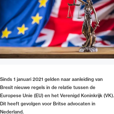
Uitgelicht
Alle wet- en regelgeving voor de advocatuur.
Van de Advocatenwet tot de Verordening op
Sinds 1 januari 2021 gelden naar aanleiding van
de advocatuur (Voda) en de Regeling op de
Brexit nieuwe regels in de relatie tussen de
advocatuur (Roda).
Europese Unie (EU) en het Verenigd Koninkrijk (VK).
Dit heeft gevolgen voor Britse advocaten in
Nederland.