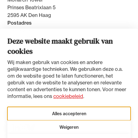
Prinses Beatrixlaan 5
2595 AK Den Haag
Postadres
Postbus 30851
2500 GW Den Haag
Deze website maakt gebruik van
cookies
Contact
Wij maken gebruik van cookies en andere
gelijkwaardige technieken. We gebruiken deze o.a.
om de website goed te laten functioneren, het
gebruik van de website te analyseren en relevante
Toegankelijkheidsverklaring
content en advertenties te kunnen tonen. Voor meer
Disclaimer
informatie, lees ons
cookiebeleid
.
Privacystatement
Cookies beheren
Alles accepteren
Weigeren
LinkedIn
Instagram
Bluesky