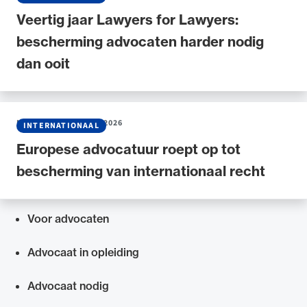
Veertig jaar Lawyers for Lawyers:
bescherming advocaten harder nodig
dan ooit
NIEUWS
•
30 MAART 2026
INTERNATIONAAL
Europese advocatuur roept op tot
bescherming van internationaal recht
Voor advocaten
Snel navigeren naar
Advocaat in opleiding
Advocaat nodig