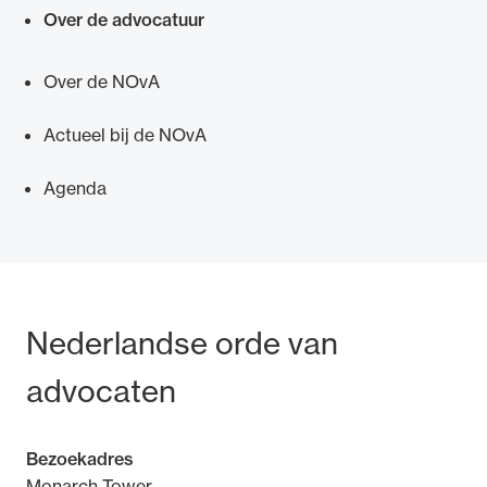
Over de advocatuur
Over de NOvA
Actueel bij de NOvA
Agenda
Bezoek- en postadres
Nederlandse orde van
advocaten
Bezoekadres
Monarch Tower