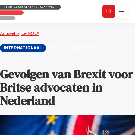
Logo, to the homepage
Menu
Zoeken
Zoek op trefwoord
H
Zoeken
Actueel bij de NOvA
Zoekgebied
INTERNATIONAAL
NIEUWS
•
15 MAART 2021
Gevolgen van Brexit voor
Britse advocaten in
Nederland