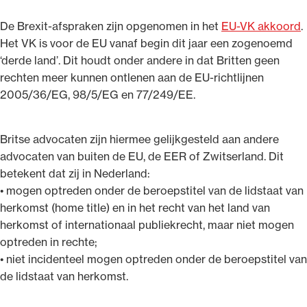
De Brexit-afspraken zijn opgenomen in het
EU-VK akkoord
.
Het VK is voor de EU vanaf begin dit jaar een zogenoemd
‘derde land’. Dit houdt onder andere in dat Britten geen
rechten meer kunnen ontlenen aan de EU-richtlijnen
Ondersteuning voor advocaten bij hun
2005/36/EG, 98/5/EG en 77/249/EE.
beroepsuitoefening: van de advocatenpas tot
het rechtsgebiedenregister en
geheimhoudernummers.
Britse advocaten zijn hiermee gelijkgesteld aan andere
advocaten van buiten de EU, de EER of Zwitserland. Dit
betekent dat zij in Nederland:
• mogen optreden onder de beroepstitel van de lidstaat van
herkomst (home title) en in het recht van het land van
herkomst of internationaal publiekrecht, maar niet mogen
optreden in rechte;
• niet incidenteel mogen optreden onder de beroepstitel van
de lidstaat van herkomst.