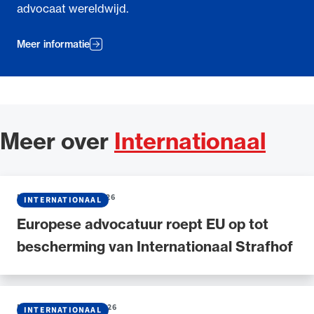
advocaat wereldwijd.
Meer informatie
Meer over
Internationaal
NIEUWS
•
22 JULI 2026
INTERNATIONAAL
Europese advocatuur roept EU op tot
bescherming van Internationaal Strafhof
NIEUWS
•
15 JUNI 2026
INTERNATIONAAL