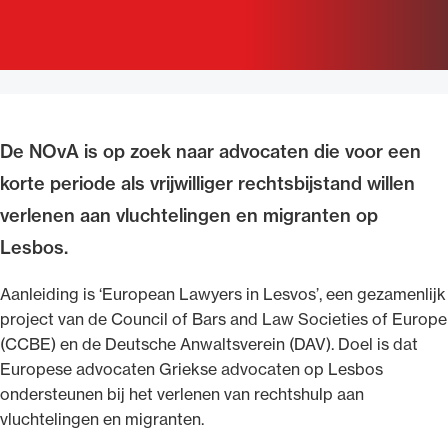
Uitgelicht
De NOvA is op zoek naar advocaten die voor een
korte periode als vrijwilliger rechtsbijstand willen
verlenen aan vluchtelingen en migranten op
Lesbos.
Alle wet- en regelgeving voor de advocatuur.
Aanleiding is ‘European Lawyers in Lesvos’, een gezamenlijk
Van de Advocatenwet tot de Verordening op
project van de Council of Bars and Law Societies of Europe
de advocatuur (Voda) en de Regeling op de
(CCBE) en de Deutsche Anwaltsverein (DAV). Doel is dat
advocatuur (Roda).
Europese advocaten Griekse advocaten op Lesbos
ondersteunen bij het verlenen van rechtshulp aan
vluchtelingen en migranten.