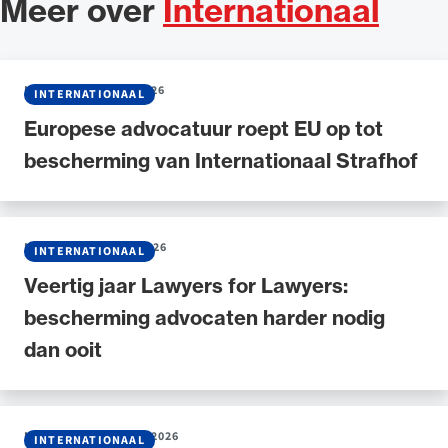
Meer over
Internationaal
NIEUWS
•
22 JULI 2026
INTERNATIONAAL
Europese advocatuur roept EU op tot
bescherming van Internationaal Strafhof
NIEUWS
•
15 JUNI 2026
INTERNATIONAAL
Veertig jaar Lawyers for Lawyers:
bescherming advocaten harder nodig
dan ooit
NIEUWS
•
30 MAART 2026
INTERNATIONAAL