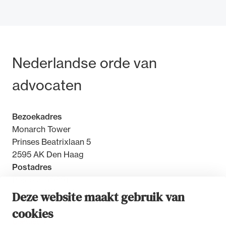
Bezoek- en postadres
Nederlandse orde van
advocaten
Bezoekadres
Monarch Tower
Prinses Beatrixlaan 5
2595 AK Den Haag
Postadres
Postbus 30851
2500 GW Den Haag
Deze website maakt gebruik van
cookies
Contact