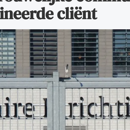
ineerde cliënt
de advocatuur. Van de
Ondersteuning voor a
ng op de advocatuur
beroepsuitoefening: v
vocatuur (Roda).
rechtsgebiedenregist