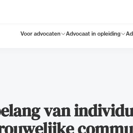
Voor advocaten
Advocaat in opleiding
Ad
Toon submenu voor
Toon submenu voor
To
Hoofdmen
lang van individu
trouwelijke commu