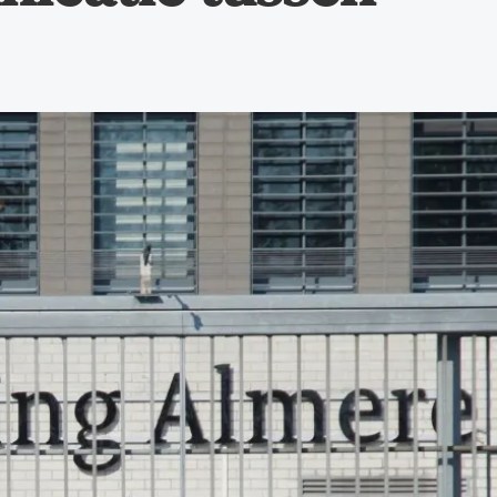
dvocaten bij hun
an de advocatenpas tot het
er en geheimhoudernummers.