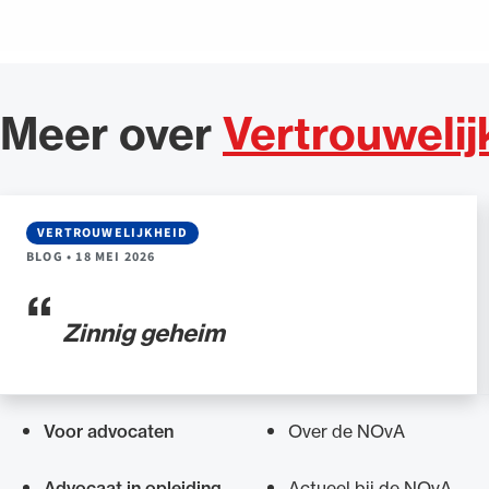
Meer over
Vertrouwelij
VERTROUWELIJKHEID
BLOG
•
18 MEI 2026
Zinnig geheim
Voor advocaten
Over de NOvA
Snel navigeren naar
Advocaat in opleiding
Actueel bij de NOvA