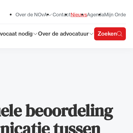
Over de NOvA
Contact
Nieuws
Agenda
Mijn Orde
Toon submenu voor
vocaat nodig
Over de advocatuur
Zoeken
on submenu voor
Toon submenu voor
u
ele beoordeling
nicatie tussen