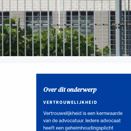
Over dit onderwerp
VERTROUWELIJKHEID
Vertrouwelijkheid is een kernwaarde
van de advocatuur. Iedere advocaat
heeft een geheimhoudingsplicht