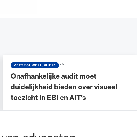
NIEUWS
•
04 FEBRUARI 2026
VERTROUWELIJKHEID
Onafhankelijke audit moet
duidelijkheid bieden over visueel
toezicht in EBI en AIT’s