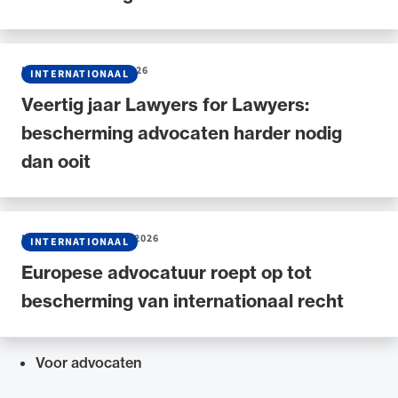
NIEUWS
•
15 JUNI 2026
INTERNATIONAAL
Veertig jaar Lawyers for Lawyers:
bescherming advocaten harder nodig
dan ooit
NIEUWS
•
30 MAART 2026
INTERNATIONAAL
Europese advocatuur roept op tot
bescherming van internationaal recht
Voor advocaten
Snel navigeren naar