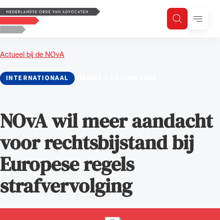
Logo, to the homepage
Menu
Zoeken
Zoek op trefwoord
H
Zoeken
Actueel bij de NOvA
Zoekgebied
INTERNATIONAAL
NIEUWS
•
19 JUNI 2025
NOvA wil meer aandacht
voor rechtsbijstand bij
Europese regels
strafvervolging