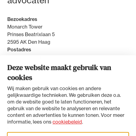
advocaten
Bezoekadres
Monarch Tower
Prinses Beatrixlaan 5
2595 AK Den Haag
Postadres
Postbus 30851
2500 GW Den Haag
Deze website maakt gebruik van
cookies
Contact
Wij maken gebruik van cookies en andere
gelijkwaardige technieken. We gebruiken deze o.a.
om de website goed te laten functioneren, het
gebruik van de website te analyseren en relevante
Toegankelijkheidsverklaring
content en advertenties te kunnen tonen. Voor meer
Disclaimer
informatie, lees ons
cookiebeleid
.
Privacystatement
Cookies beheren