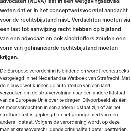
advocaten (NOvA) laat in een wetgevingsadvies
weten dat er in het conceptwetsvoorstel aandacht
voor de rechtsbijstand mist. Verdachten moeten via
een last tot aanwijzing recht hebben op bijstand
Ondersteuning voor advocaten bij hun
van een advocaat en ook slachtoffers zouden een
beroepsuitoefening: van de advocatenpas tot
vorm van gefinancierde rechtsbijstand moeten
het rechtsgebiedenregister en
krijgen.
geheimhoudernummers.
De Europese verordening is bindend en wordt rechtstreeks
vastgelegd in het Nederlandse Wetboek van Strafrecht. Met
de nieuwe wet kunnen de autoriteiten van een land
verzoeken om de strafvervolging naar een andere lidstaat
van de Europese Unie over te dragen. Bijvoorbeeld als één
of meer verdachten in een andere lidstaat zijn of als het
strafbare feit is gepleegd op het grondgebied van een
andere lidstaat. Volgens de verordening wordt op deze
manier grensoverschrijdende criminaliteit beter bestreden.