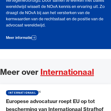
vertegenwoordigd. Door samen te werken met balies
wereldwijd wisselt de NOvA kennis en ervaring uit. Zo
draagt de NOvA bij aan het versterken van de
kernwaarden van de rechtsstaat en de positie van de
advocaat wereldwijd.
Meer informatie
Meer over
Internationaal
NIEUWS
•
22 JULI 2026
INTERNATIONAAL
Europese advocatuur roept EU op tot
bescherming van Internationaal Strafhof