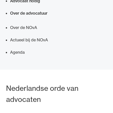
Advocaat nodig
Over de advocatuur
Over de NOvA
Actueel bij de NOvA
Agenda
Bezoek- en postadres
Nederlandse orde van
advocaten