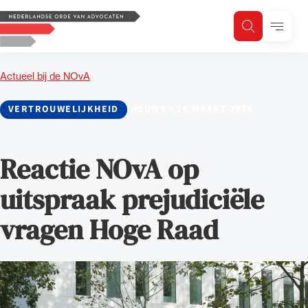
Logo, to the homepage
Menu
Zoeken
Zoek op trefwoord
H
Zoeken
Actueel bij de NOvA
Zoekgebied
VERTROUWELIJKHEID
NIEUWS
•
15 MAART 2024
Reactie NOvA op
uitspraak prejudiciële
vragen Hoge Raad