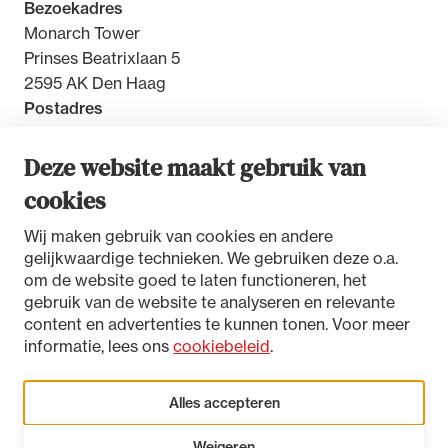
Bezoekadres
Monarch Tower
Prinses Beatrixlaan 5
2595 AK Den Haag
Postadres
Postbus 30851
2500 GW Den Haag
Deze website maakt gebruik van
cookies
Contact
Wij maken gebruik van cookies en andere
gelijkwaardige technieken. We gebruiken deze o.a.
om de website goed te laten functioneren, het
gebruik van de website te analyseren en relevante
Toegankelijkheidsverklaring
content en advertenties te kunnen tonen. Voor meer
Disclaimer
informatie, lees ons
cookiebeleid
.
Privacystatement
Cookies beheren
Alles accepteren
Weigeren