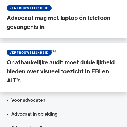
NIEUWS
•
02 MAART 2026
VERTROUWELIJKHEID
Advocaat mag met laptop én telefoon
gevangenis in
NIEUWS
•
04 FEBRUARI 2026
VERTROUWELIJKHEID
Onafhankelijke audit moet duidelijkheid
bieden over visueel toezicht in EBI en
AIT’s
Voor advocaten
Snel navigeren naar
Advocaat in opleiding