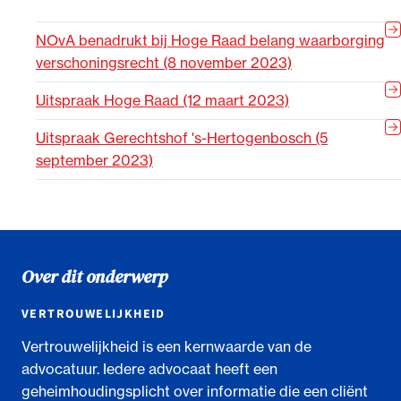
NOvA benadrukt bij Hoge Raad belang waarborging
verschoningsrecht (8 november 2023)
Uitspraak Hoge Raad (12 maart 2023)
Uitspraak Gerechtshof 's-Hertogenbosch (5
september 2023)
Over dit onderwerp
VERTROUWELIJKHEID
Vertrouwelijkheid is een kernwaarde van de
advocatuur. Iedere advocaat heeft een
geheimhoudingsplicht over informatie die een cliënt