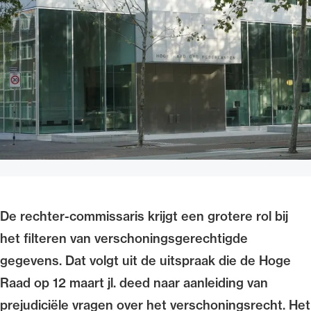
Uitgelicht
Alle wet- en regelgeving voor de advocatuur.
Van de Advocatenwet tot de Verordening op
De rechter-commissaris krijgt een grotere rol bij
de advocatuur (Voda) en de Regeling op de
het filteren van verschoningsgerechtigde
advocatuur (Roda).
gegevens. Dat volgt uit de uitspraak die de Hoge
Raad op 12 maart jl. deed naar aanleiding van
prejudiciële vragen over het verschoningsrecht. Het