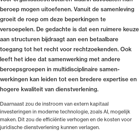
beroep mogen uitoefenen. Vanuit de samen­leving
groeit de roep om deze beperkingen te
versoepelen. De gedachte is dat een ruimere keuze
Ondersteuning voor advocaten bij hun
aan structuren bijdraagt aan een betaalbare
beroepsuitoefening: van de advocatenpas tot
toegang tot het recht voor recht­zoekenden. Ook
het rechtsgebiedenregister en
leeft het idee dat samen­werking met andere
geheimhoudernummers.
beroeps­groepen in multidisciplinaire samen­
werkingen kan leiden tot een bredere expertise en
hogere kwaliteit van dienst­verlening.
Daarnaast zou de instroom van extern kapitaal
investeringen in moderne technologie, zoals AI, mogelijk
maken. Dit zou de efficiëntie verhogen en de kosten voor
juridische dienst­verlening kunnen verlagen.