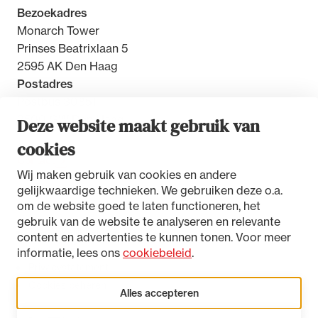
Bezoekadres
Monarch Tower
Prinses Beatrixlaan 5
2595 AK Den Haag
Postadres
Postbus 30851
2500 GW Den Haag
Deze website maakt gebruik van
cookies
Contact
Wij maken gebruik van cookies en andere
gelijkwaardige technieken. We gebruiken deze o.a.
om de website goed te laten functioneren, het
gebruik van de website te analyseren en relevante
Toegankelijkheidsverklaring
content en advertenties te kunnen tonen. Voor meer
Disclaimer
informatie, lees ons
cookiebeleid
.
Privacystatement
Cookies beheren
Alles accepteren