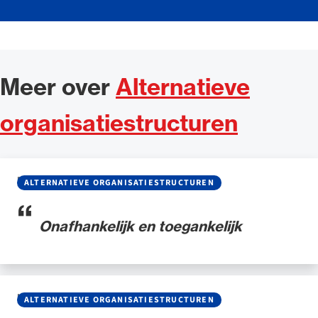
Meer over
Alternatieve
organisatiestructuren
BLOG
•
11 JUNI 2026
ALTERNATIEVE ORGANISATIESTRUCTUREN
Onafhankelijk en toegankelijk
NIEUWS
•
29 MEI 2026
ALTERNATIEVE ORGANISATIESTRUCTUREN