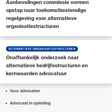
Aanbevelingen commissie vormen
opstap naar toekomstbestendige
regelgeving voor alternatieve
organisatiestructuren
NIEUWS
•
26 JUNI 2025
ALTERNATIEVE ORGANISATIESTRUCTUREN
Onafhankelijk onderzoek naar
alternatieve bedrijfsstructuren en
kernwaarden advocatuur
Voor advocaten
Snel navigeren naar
Advocaat in opleiding