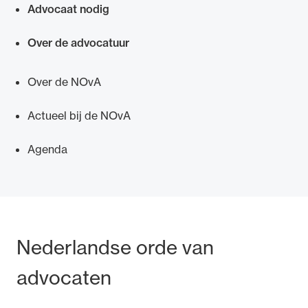
Advocaat nodig
Over de advocatuur
Over de NOvA
Actueel bij de NOvA
Agenda
Bezoek- en postadres
Nederlandse orde van
advocaten