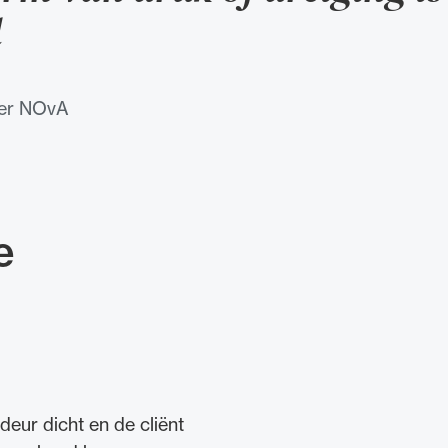
l
der NOvA
e
eur dicht en de cliënt