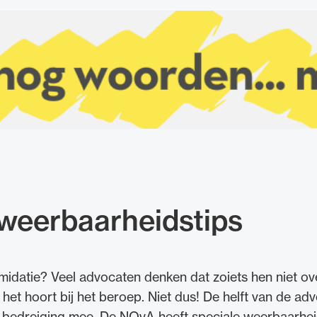
 weerbaarheidstips
midatie? Veel advocaten denken dat zoiets hen niet ov
t het hoort bij het beroep. Niet dus! De helft van de a
n bedreiging mee. De NOvA heeft speciale weerbaarhei