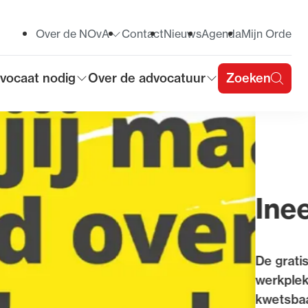
Over de NOvA
Contact
Nieuws
Agenda
Mijn Orde
Toon submenu voor
vocaat nodig
Over de advocatuur
Zoeken
on submenu voor
Toon submenu voor
u