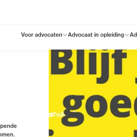
Voor advocaten
Advocaat in opleiding
Ad
Toon submenu voor
Toon submenu voor
To
Hoofdmen
t
n bureau...
risico’s rond uw
eet u waar de
ndaag nog aan via de