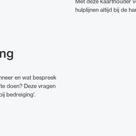
Met deze kaarthouder v
hulplijnen altijd bij de ha
ing
anneer en wat bespreek
ifte doen? Deze vragen
ij bedreiging'.