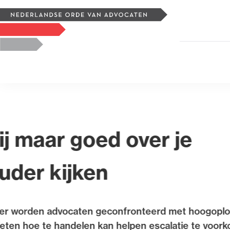
Zoeken
Logo, to the homepage
Uitgelicht
Weerbare advocaa
Ineens stond hij aan m’
De gratis NOvA-Veiligheidsscan brengt de mogelijke 
werkplek en woon-werkverkeer in kaart. Daardoor w
kwetsbaarheden zitten. Vraag de veiligheidsscan va