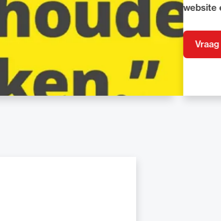
dvocaten bij hun
an de advocatenpas tot het
er en geheimhoudernummers.