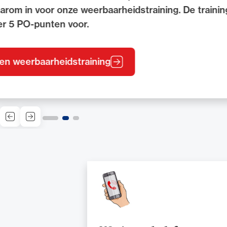
website en voorkom ongewenst bezoek.
Alle wet- en regelgeving voor 
Advocatenwet tot de Verordeni
Vraag de gratis NOvA-veiligheidsscan bij KOP bev
(Voda) en de Regeling op de ad
Vorige slide
Volgende slide
Snelle links