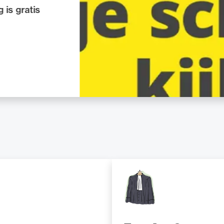
de advocatuur. Van de
Ondersteuning voor a
ng op de advocatuur
beroepsuitoefening: v
eiliging
vocatuur (Roda).
rechtsgebiedenregist