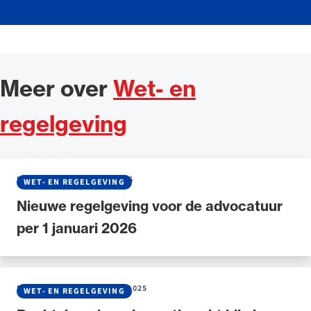
Meer over
Wet- en
regelgeving
NIEUWS
•
07 JANUARI 2026
WET- EN REGELGEVING
Nieuwe regelgeving voor de advocatuur
per 1 januari 2026
NIEUWS
•
23 SEPTEMBER 2025
WET- EN REGELGEVING