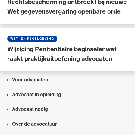
Rechtsbescherming ontbreekt bij nieuwe
Wet gegevensvergaring openbare orde
NIEUWS
•
09 JULI 2025
WET- EN REGELGEVING
Wijziging Penitentiaire beginselenwet
raakt praktijkuitoefening advocaten
Voor advocaten
Snel navigeren naar
Advocaat in opleiding
Advocaat nodig
Over de advocatuur