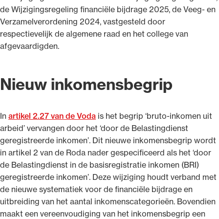
de Wijzigingsregeling financiële bijdrage 2025, de Veeg- en
Verzamelverordening 2024, vastgesteld door
respectievelijk de algemene raad en het college van
afgevaardigden.
Ondersteuning voor advocaten bij hun
beroepsuitoefening: van de advocatenpas tot
Nieuw inkomensbegrip
het rechtsgebiedenregister en
geheimhoudernummers.
In
artikel 2.27 van de Voda
is het begrip ‘bruto-inkomen uit
arbeid’ vervangen door het ‘door de Belastingdienst
geregistreerde inkomen’. Dit nieuwe inkomensbegrip wordt
in artikel 2 van de Roda nader gespecificeerd als het ‘door
de Belastingdienst in de basisregistratie inkomen (BRI)
geregistreerde inkomen’. Deze wijziging houdt verband met
de nieuwe systematiek voor de financiële bijdrage en
uitbreiding van het aantal inkomenscategorieën. Bovendien
maakt een vereenvoudiging van het inkomensbegrip een