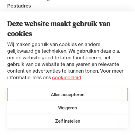
Postadres
Postbus 30851
2500 GW Den Haag
Deze website maakt gebruik van
cookies
Contact
Wij maken gebruik van cookies en andere
gelijkwaardige technieken. We gebruiken deze o.a.
om de website goed te laten functioneren, het
gebruik van de website te analyseren en relevante
Toegankelijkheidsverklaring
content en advertenties te kunnen tonen. Voor meer
Disclaimer
informatie, lees ons
cookiebeleid
.
Privacystatement
Cookies beheren
Alles accepteren
Weigeren
LinkedIn
Instagram
Bluesky
Zelf instellen
Open 