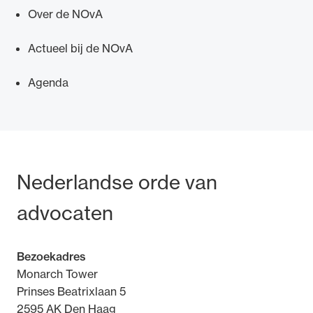
Over de NOvA
Actueel bij de NOvA
Agenda
Bezoek- en postadres
Nederlandse orde van
advocaten
Bezoekadres
Monarch Tower
Prinses Beatrixlaan 5
2595 AK Den Haag