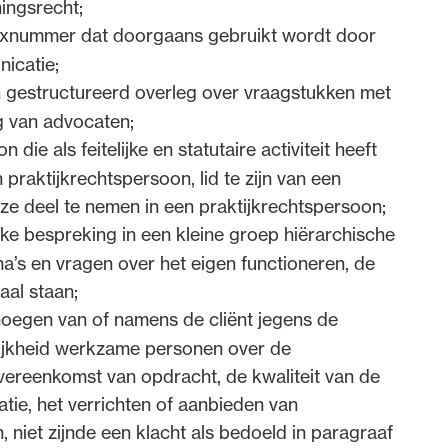
ingsrecht;
nder land in de EER of Zwitserland zijn
axnummer dat doorgaans gebruikt wordt door
wijze van dienstverrichting werkzaamheden
icatie;
eze “bezoekende” advocaten uit die landen dienen
en gestructureerd overleg over vraagstukken met
r in Nederland ingeschreven advocaten, met
ng van advocaten;
ede lid, 16f en 29 van de Advocatenwet).
ie als feitelijke en statutaire activiteit heeft
 praktijkrechtspersoon, lid te zijn van een
spersonen en samenwerkingsverbanden waarin
ze deel te nemen in een praktijkrechtspersoon;
n de Advocatenwet). Daarbij moet het gaan om
eke bespreking in een kleine groep hiërarchische
n in de zin van deze verordening.
a’s en vragen over het eigen functioneren, de
aal staan;
 een afdeling of paragraaf nader bepaald
genoegen van of namens de cliënt jegens de
rtikelen wordt dan een onderscheid gemaakt naar
vocatenwet zijn ingeschreven of advocaat-
ijkheid werkzame personen over de
vereenkomst van opdracht, de kwaliteit van de
tie, het verrichten of aanbieden van
niet zijnde een klacht als bedoeld in paragraaf