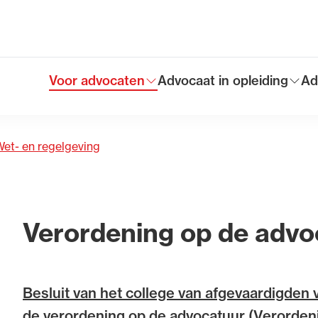
rdening op de advocatuur
Voor advocaten
Advocaat in opleiding
Ad
Toon submenu voor
Toon submenu voor
To
Hoofdmen
et- en regelgeving
Verordening op de advo
Besluit van het college van afgevaardigden 
de verordening op de advocatuur (Verordeni