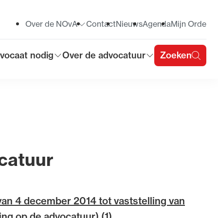
Over de NOvA
Contact
Nieuws
Agenda
Mijn Orde
Toon submenu voor
vocaat nodig
Over de advocatuur
Zoeken
on submenu voor
Toon submenu voor
u
catuur
van 4 december 2014 tot vaststelling van
ng op de advocatuur) (1)