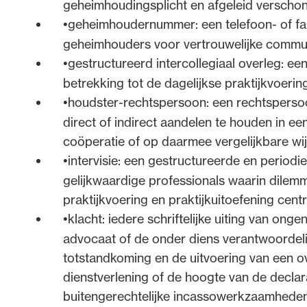
geheimhoudingsplicht en afgeleid verschon
Ook advocaten die niet in Nederland maar in een a
geheimhoudernummer: een telefoon- of f
ingeschreven en die in Nederland incidenteel bij 
geheimhouders voor vertrouwelijke commun
uitoefenen, zijn gebonden aan de verordening.. D
gestructureerd intercollegiaal overleg: e
de beroepsregels in acht te nemen die gelden voo
betrekking tot de dagelijkse praktijkvoeri
inbegrip van de verordeningen (artikelen 16d, twe
houdster-rechtspersoon: een rechtspersoon d
direct of indirect aandelen te houden in een
De verordening is tevens verbindend voor recht
coöperatie of op daarmee vergelijkbare wij
advocaten hun praktijk uitoefenen (artikel 29 va
intervisie: een gestructureerde en periodi
praktijkrechtspersonen en samenwerkingsverbande
gelijkwaardige professionals waarin dilemm
praktijkvoering en praktijkuitoefening centr
Daarnaast is in enkele artikelen de reikwijdte van
klacht: iedere schriftelijke uiting van on
(bijvoorbeeld artikel 4.2 en artikel 6.1). In die a
advocaten die op grond van artikel 16h van de Ad
advocaat of de onder diens verantwoordel
stagiaires.
totstandkoming en de uitvoering van een o
dienstverlening of de hoogte van de declara
buitengerechtelijke incassowerkzaamheden, 