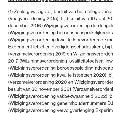
de advocatuur. Van de
Ondersteuning voor a
(1) Zoals gewijzigd bij besluit van het college v
ng op de advocatuur
beroepsuitoefening: v
(Veegverordening 2015), bij besluit van 19 april 20
vocatuur (Roda).
rechtsgebiedenregist
december 2016 (Wijzigingsverordening derdengelde
(Wijzigingsverordening beroepsaansprakelijkheidsv
(Wijzigingsverordening kwaliteitsbevorderende ma
Experiment letsel en overlijdensschadezaken), bij
(Verzamelverordening 2019 en Wijzigingsverordening 
2017 (Wijzigingsverordening kwaliteitstoetsen, inw.
(Wijzigingsverordening beroepsopleiding advocaten
(Wijzigingsverordening kwaliteitstoetsen 2020), b
(Verzamelverordening 2020 en Wijzigingsverordeni
besluit van 30 november 2021 (Verzamelverordening
(Wijzigingsverordening vakbekwaamheid 2022), bi
(Wijzigingsverordening geheimhoudernummers DJI
(Wijzigingsverordening vervolgverlenging Experimen