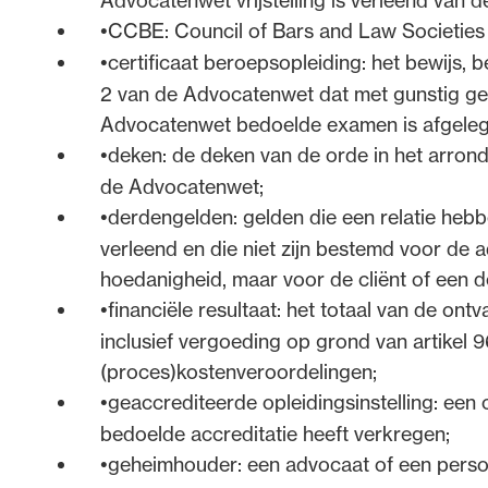
Advocatenwet vrijstelling is verleend van d
CCBE: Council of Bars and Law Societies
3. Reikwijdte verordening
certificaat beroepsopleiding: het bewijs, be
2 van de Advocatenwet dat met gunstig gevol
Advocatenwet bedoelde examen is afgeleg
De verordening is verbindend voor advocaten die
deken: de deken van de orde in het arrondi
advocaten zijn ingeschreven (artikel 29, eerste li
de Advocatenwet;
bedoeld in artikel 1, eerste lid, van de Advocatenw
derdengelden: gelden die een relatie heb
Nederland de universitaire rechtenstudie hebben 
verleend en die niet zijn bestemd voor de a
hebben afgerond, die op grond van artikel 2, eerst
hoedanigheid, maar voor de cliënt of een d
verzocht, als advocaten, die in een ander land het
financiële resultaat: het totaal van de o
voeren en die op grond van artikel 16h van die we
inclusief vergoeding op grond van artikel 
betreft advocaten die in een lidstaat behorend t
(proces)kostenveroordelingen;
Zwitserland gerechtigd zijn het beroep van advoca
geaccrediteerde opleidingsinstelling: een op
beroepstitel. De EER bestaat uit de lidstaten van
bedoelde accreditatie heeft verkregen;
Liechtenstein. De Verordening is voor deze advoc
geheimhouder: een advocaat of een perso
artikel 16k van de Advocatenwet.