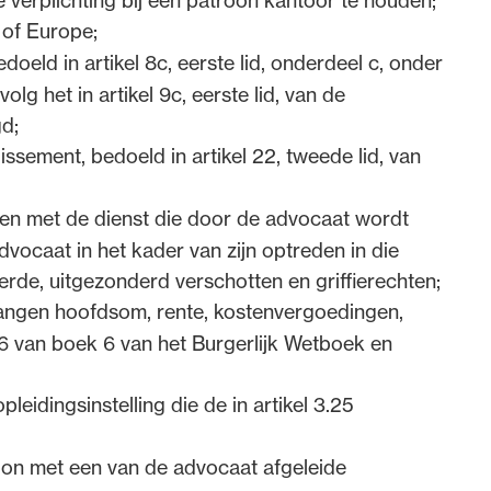
e verplichting bij een patroon kantoor te houden;
 of Europe;
doeld in artikel 8c, eerste lid, onderdeel c, onder
g het in artikel 9c, eerste lid, van de
d;
 op het tableau van de Nederlandse orde van
ssement, bedoeld in artikel 22, tweede lid, van
d, van de Advocatenwet). Dit betreft de advocaten,
et. Hieronder vallen zowel advocaten, die in
ben met de dienst die door de advocaat wordt
afgerond en de beroepsopleiding volgen of
dvocaat in het kader van zijn optreden in die
e lid, van die wet om inschrijving hebben
erde, uitgezonderd verschotten en griffierechten;
 recht hebben verkregen om de titel ‘advocaat’ te
ntvangen hoofdsom, rente, kostenvergoedingen,
t ingeschreven worden. Die laatste categorie
96 van boek 6 van het Burgerlijk Wetboek en
ot de Europese Economische Ruimte (EER) of
at uit te oefenen onder hun oorspronkelijke
leidingsinstelling die de in artikel 3.25
 de Europese Unie, IJsland, Noorwegen en
aten verbindend op grond van artikel 29 en
on met een van de advocaat afgeleide