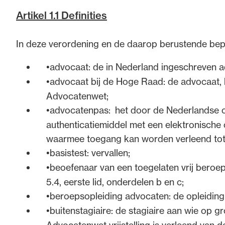
2. Totstandkoming verordening
Artikel 1.1 Definities
De Verordening, toelichting en lagere regelgeving 
In deze verordening en de daarop berustende bep
doorlichting. Dat project is in 2012 van start ge
advocaat: de in Nederland ingeschreven a
regelingen en reglementen van de Nederlandse or
advocaat bij de Hoge Raad: de advocaat, be
bleven buiten beschouwing in het kader van de do
Advocatenwet;
overzichtelijke en kwalitatief goede regelgeving v
advocatenpas: het door de Nederlandse o
Als gevolg van het project doorlichting zijn twaal
authenticatiemiddel met een elektronisch
opgenomen in een enkele verordening en een enkel
waarmee toegang kan worden verleend tot 
basistest: vervallen;
De verordening is tevens in lijn gebracht met de 
beoefenaar van een toegelaten vrij beroep
aanpassingen van de Wet toezicht en positie advo
5.4, eerste lid, onderdelen b en c;
januari 2015 in werking treedt (Stb. 2014, nr. 429). 
beroepsopleiding advocaten: de opleiding,
26) van die wet treedt op een later tijdstip in werk
buitenstagiaire: de stagiaire aan wie op gr