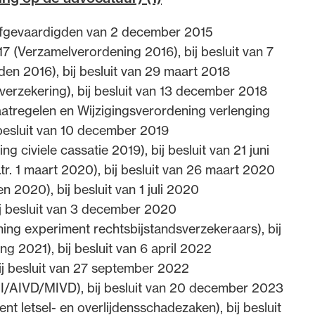
dvocaten bij hun
an afgevaardigden van 2 december 2015
an de advocatenpas tot het
17 (Verzamelverordening 2016), bij besluit van 7
er en geheimhoudernummers.
n 2016), bij besluit van 29 maart 2018
erzekering), bij besluit van 13 december 2018
atregelen en Wijzigingsverordening verlenging
 besluit van 10 december 2019
civiele cassatie 2019), bij besluit van 21 juni
tr. 1 maart 2020), bij besluit van 26 maart 2020
 2020), bij besluit van 1 juli 2020
ij besluit van 3 december 2020
ng experiment rechtsbijstandsverzekeraars), bij
 2021), bij besluit van 6 april 2022
j besluit van 27 september 2022
/AIVD/MIVD), bij besluit van 20 december 2023
t letsel- en overlijdensschadezaken), bij besluit