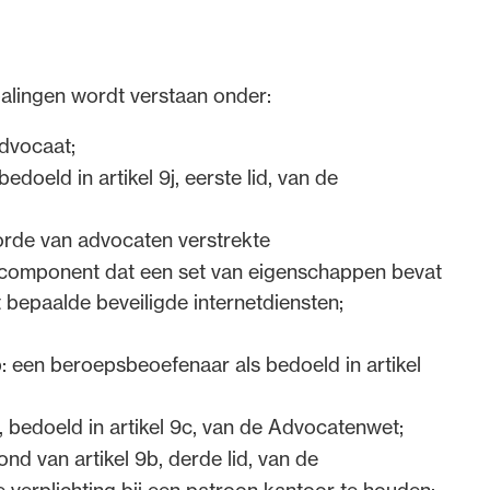
zijn tot stand gekomen als gevolg van het project
alingen wordt verstaan onder:
gaan met het doel de bestaande verordeningen,
dvocaat;
de van advocaten te herschrijven. Gedragsregels
doeld in artikel 9j, eerste lid, van de
orlichting. Het doel was om te komen tot
oor de advocatuur.
rde van advocaten verstrekte
f verordeningen en tien regelingen en reglementen
e component dat een set van eigenschappen bevat
e uitvoeringsregeling.
bepaalde beveiligde internetdiensten;
tekst van de Advocatenwet zoals deze luidt na de
: een beroepsbeoefenaar als bedoeld in artikel
catuur, die voor het merendeel met ingang van 1
Artikel I, onderdeel R, (de wijziging van artikel
 bedoeld in artikel 9c, van de Advocatenwet;
ing.
ond van artikel 9b, derde lid, van de