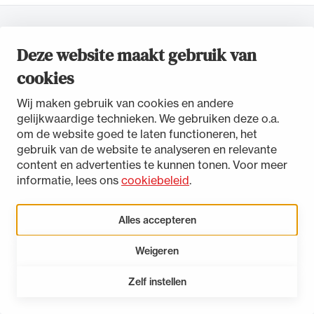
Uitgelicht
Toegankelijkheidsverklaring
Deze website maakt gebruik van
Disclaimer
cookies
Privacystatement
Cookies beheren
Wij maken gebruik van cookies en andere
gelijkwaardige technieken. We gebruiken deze o.a.
om de website goed te laten functioneren, het
gebruik van de website te analyseren en relevante
content en advertenties te kunnen tonen. Voor meer
informatie, lees ons
cookiebeleid
.
Alle wet- en regelgeving voor de advocatuur.
Van de Advocatenwet tot de Verordening op
Alles accepteren
de advocatuur (Voda) en de Regeling op de
advocatuur (Roda).
Weigeren
Zelf instellen