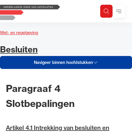
Navigeer inhoud van Besluiten
Logo, to the homepage
Menu
Zoeken
Zoek op trefwoord
H
Zoeken
Wet- en regelgeving
Zoekgebied
Navigeer inhoud van
Besluiten
Navigeer binnen hoofdstukken
Paragraaf 4
Slotbepalingen
Artikel 4.1 Intrekking van besluiten en