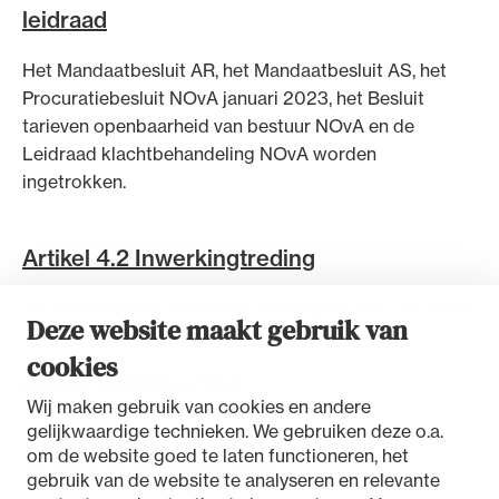
leidraad
Uitgelicht
Het Mandaatbesluit AR, het Mandaatbesluit AS, het
Procuratiebesluit NOvA januari 2023, het Besluit
tarieven openbaarheid van bestuur NOvA en de
Leidraad klachtbehandeling NOvA worden
ingetrokken.
Artikel 4.2 Inwerkingtreding
Alle wet- en regelgeving voor de advocatuur.
Dit besluit treedt in werking met ingang van 1 juli 2023.
Deze website maakt gebruik van
Van de Advocatenwet tot de Verordening op
de advocatuur (Voda) en de Regeling op de
cookies
Artikel 4.3 Citeertitel
advocatuur (Roda).
Wij maken gebruik van cookies en andere
gelijkwaardige technieken. We gebruiken deze o.a.
Dit besluit wordt aangehaald als: Besluit mandaat,
om de website goed te laten functioneren, het
volmacht en machtiging NOvA.
gebruik van de website te analyseren en relevante