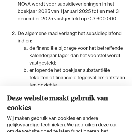
NOvA wordt voor subsidieverleningen in het
boekjaar 2025 van 1 januari 2025 tot en met 31
december 2025 vastgesteld op € 3.600.000.
De algemene raad verlaagt het subsidieplafond
Ondersteuning voor advocaten bij hun
indien:
beroepsuitoefening: van de advocatenpas tot
de financiële bijdrage voor het betreffende
het rechtsgebiedenregister en
kalenderjaar lager dan het voorstel wordt
geheimhoudernummers.
vastgesteld;
er lopende het boekjaar substantiële
tekorten of financiële tegenvallers ontstaan
ten opzichte
van de begroting.
Deze website maakt gebruik van
cookies
Artikel 2 Citeertitel
Wij maken gebruik van cookies en andere
gelijkwaardige technieken. We gebruiken deze o.a.
Dit besluit wordt aangehaald als: Besluit
om de website goed te laten functioneren, het