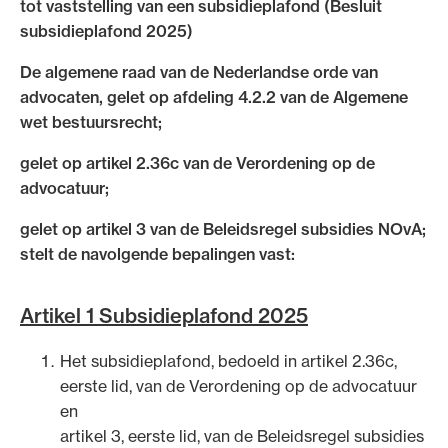
tot vaststelling van een subsidieplafond (Besluit
Uitgelicht
subsidieplafond 2025)
De algemene raad van de Nederlandse orde van
advocaten, gelet op afdeling 4.2.2 van de Algemene
wet bestuursrecht;
gelet op artikel 2.36c van de Verordening op de
advocatuur;
gelet op artikel 3 van de Beleidsregel subsidies NOvA;
stelt de navolgende bepalingen vast:
Alle wet- en regelgeving voor de advocatuur.
Van de Advocatenwet tot de Verordening op
Artikel 1 Subsidieplafond 2025
de advocatuur (Voda) en de Regeling op de
advocatuur (Roda).
Het subsidieplafond, bedoeld in artikel 2.36c,
eerste lid, van de Verordening op de advocatuur
en
artikel 3, eerste lid, van de Beleidsregel subsidies