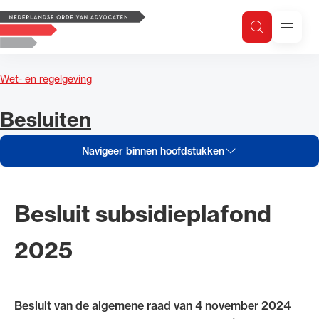
Navigeer inhoud van Besluiten
Logo, to the homepage
Menu
Zoeken
Zoek op trefwoord
H
Zoeken
Wet- en regelgeving
Zoekgebied
Navigeer inhoud van
Besluiten
Navigeer binnen hoofdstukken
Besluit subsidieplafond
2025
Besluit van de algemene raad van 4 november 2024