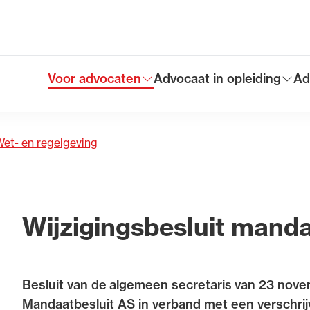
uiten
Voor advocaten
Advocaat in opleiding
Ad
Toon submenu voor
Toon submenu voor
To
Hoofdmen
et- en regelgeving
Wijzigingsbesluit mand
Besluit van de algemeen secretaris van 23 nov
Mandaatbesluit AS in verband met een verschrijv