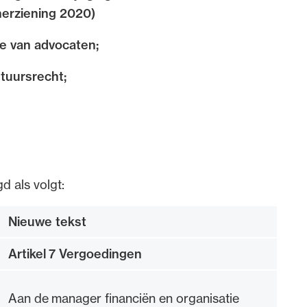
herziening 2020)
dvocaten bij hun
de van advocaten;
an de advocatenpas tot het
er en geheimhoudernummers.
stuursrecht;
d als volgt:
Nieuwe tekst
Artikel 7 Vergoedingen
Aan de manager financiën en organisatie