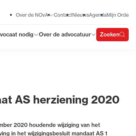
Over de NOvA
Contact
Nieuws
Agenda
Mijn Orde
Toon submenu voor
vocaat nodig
Over de advocatuur
Zoeken
on submenu voor
Toon submenu voor
u
aat AS herziening 2020
ember 2020 houdende wijziging van het
ing in het wijzigingsbesluit mandaat AS 1