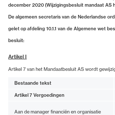
december 2020 (Wijzigingsbesluit mandaat AS 
de advocatuur. Van de
Ondersteuning voor a
De algemeen secretaris van de Nederlandse or
ng op de advocatuur
beroepsuitoefening: v
vocatuur (Roda).
rechtsgebiedenregist
gelet op afdeling 10.1.1 van de Algemene wet be
besluit:
Artikel I
Artikel 7 van het Mandaatbesluit AS wordt gewijzig
Bestaande tekst
Artikel 7 Vergoedingen
Aan de manager financiën en organisatie