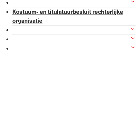
Besluiten financiële bijdrage
Kostuum- en titulatuurbesluit rechterlijke
Alle wet- en regelgeving voor 
organisatie
Advocatenwet tot de Verordeni
Besluiten subsidieplafond
(Voda) en de Regeling op de ad
Wijzigingen mandaatbesluiten
Overige regelgeving en wijzigingsbesluiten