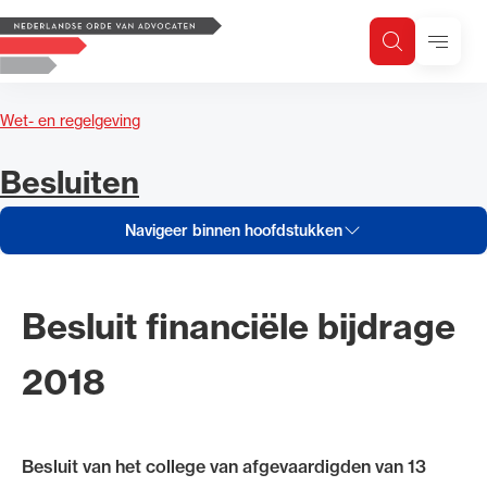
Navigeer inhoud van Besluiten
Logo, to the homepage
Menu
Zoeken
Zoek op trefwoord
H
Zoeken
Wet- en regelgeving
Zoekgebied
Navigeer inhoud van
Besluiten
Navigeer binnen hoofdstukken
Besluit financiële bijdrage
2018
Besluit van het college van afgevaardigden van 13