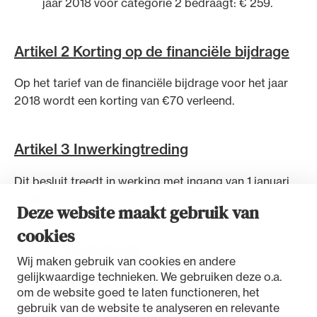
jaar 2018 voor categorie 2 bedraagt: € 259.
Artikel 2 Korting op de financiële bijdrage
Op het tarief van de financiële bijdrage voor het jaar
Ondersteuning voor advocaten bij hun
2018 wordt een korting van €70 verleend.
beroepsuitoefening: van de advocatenpas tot
het rechtsgebiedenregister en
geheimhoudernummers.
Artikel 3 Inwerkingtreding
Dit besluit treedt in werking met ingang van 1 januari
2018.
Deze website maakt gebruik van
cookies
Artikel 4 Citeertitel
Wij maken gebruik van cookies en andere
gelijkwaardige technieken. We gebruiken deze o.a.
Dit besluit wordt aangehaald als: Besluit financiële
om de website goed te laten functioneren, het
bijdrage 2018.
gebruik van de website te analyseren en relevante