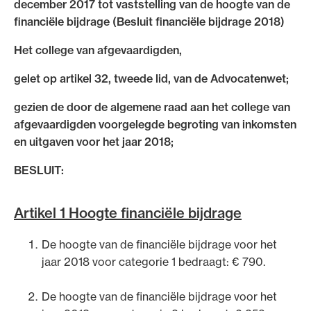
december 2017 tot vaststelling van de hoogte van de
Uitgelicht
financiële bijdrage (Besluit financiële bijdrage 2018)
Het college van afgevaardigden,
gelet op artikel 32, tweede lid, van de Advocatenwet;
gezien de door de algemene raad aan het college van
afgevaardigden voorgelegde begroting van inkomsten
en uitgaven voor het jaar 2018;
BESLUIT:
Alle wet- en regelgeving voor de advocatuur.
Van de Advocatenwet tot de Verordening op
Artikel 1 Hoogte financiële bijdrage
de advocatuur (Voda) en de Regeling op de
advocatuur (Roda).
De hoogte van de financiële bijdrage voor het
jaar 2018 voor categorie 1 bedraagt: € 790.
De hoogte van de financiële bijdrage voor het