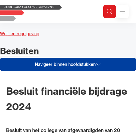
Navigeer inhoud van Besluiten
Logo, to the homepage
Menu
Zoeken
Zoek op trefwoord
H
Zoeken
Wet- en regelgeving
Zoekgebied
Navigeer inhoud van
Besluiten
Navigeer binnen hoofdstukken
Besluit financiële bijdrage
2024
Besluit van het college van afgevaardigden van 20