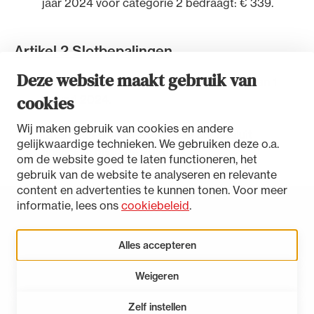
jaar 2024 voor categorie 2 bedraagt: € 339.
Artikel 2 Slotbepalingen
Deze website maakt gebruik van
Dit besluit treedt in werking met ingang van 1
Ondersteuning voor advocaten bij hun
cookies
januari 2024.
beroepsuitoefening: van de advocatenpas tot
het rechtsgebiedenregister en
Wij maken gebruik van cookies en andere
Dit besluit wordt aangehaald als: Besluit
geheimhoudernummers.
gelijkwaardige technieken. We gebruiken deze o.a.
financiële bijdrage 2024
om de website goed te laten functioneren, het
gebruik van de website te analyseren en relevante
content en advertenties te kunnen tonen. Voor meer
informatie, lees ons
cookiebeleid
.
Toegankelijkheidsverklaring
Disclaimer
Alles accepteren
Privacystatement
Weigeren
Cookies beheren
Zelf instellen