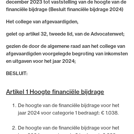
december 2023 tot vaststelling van de hoogte van de
Uitgelicht
financiële bijdrage (Besluit financiële bijdrage 2024)
Het college van afgevaardigden,
gelet op artikel 32, tweede lid, van de Advocatenwet;
gezien de door de algemene raad aan het college van
afgevaardigden voorgelegde begroting van inkomsten
en uitgaven voor het jaar 2024;
BESLUIT:
Alle wet- en regelgeving voor de advocatuur.
Van de Advocatenwet tot de Verordening op
Artikel 1 Hoogte financiële bijdrage
de advocatuur (Voda) en de Regeling op de
advocatuur (Roda).
De hoogte van de financiële bijdrage voor het
jaar 2024 voor categorie 1 bedraagt: € 1.038.
De hoogte van de financiële bijdrage voor het