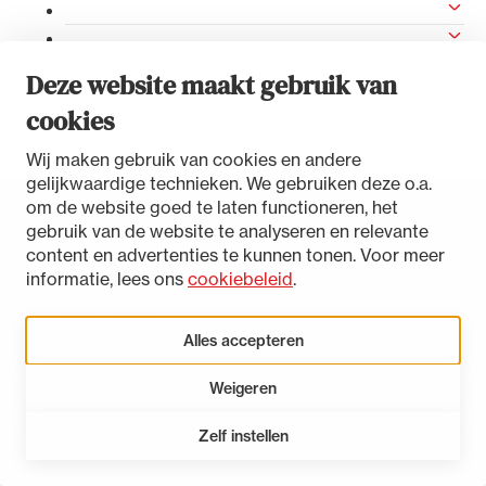
Besluit subsidieplafond 2022
Uitgelicht
Besluit subsidieplafond 2021
Besluit subsidieplafond 2020
Deze website maakt gebruik van
Besluit subsidieplafond 2019
cookies
Besluit subsidieplafond 2018
Wij maken gebruik van cookies en andere
gelijkwaardige technieken. We gebruiken deze o.a.
om de website goed te laten functioneren, het
gebruik van de website te analyseren en relevante
Toegankelijkheidsverklaring
content en advertenties te kunnen tonen. Voor meer
Disclaimer
informatie, lees ons
cookiebeleid
.
Privacystatement
Alle wet- en regelgeving voor de advocatuur.
Cookies beheren
Van de Advocatenwet tot de Verordening op
Alles accepteren
de advocatuur (Voda) en de Regeling op de
advocatuur (Roda).
Weigeren
Zelf instellen