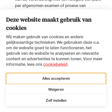
per afgenomen examen of proeve van
bekwaamheid en ten hoogste vier punten per
Deze website maakt gebruik van
jaar;
het afleggen van een door de algemene raad
cookies
aangeboden self-assessment, met een punt per
Wij maken gebruik van cookies en andere
jaar;
gelijkwaardige technieken. We gebruiken deze o.a.
aantoonbaar op vergelijkbare wijze de
om de website goed te laten functioneren, het
professionele kennis en kunde te onderhouden.
gebruik van de website te analyseren en relevante
content en advertenties te kunnen tonen. Voor meer
informatie, lees ons
cookiebeleid
.
Artikel 15 Niet opleidingspuntwaardige
activiteiten
Alles accepteren
De advocaat kan ingevolge artikel 4.4, zesde lid,
Weigeren
aanhef en onderdeel a, van de Verordening, geen
Zelf instellen
opleidingspunten behalen door:
het lidmaatschap van een van de organen van de