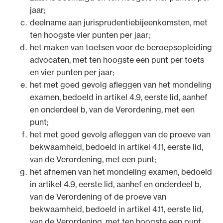
Een vereiste voor de reviewer is dat hij deskundig is
jaar;
op het rechtsgebied waarop hij de review doet. Onder
deelname aan jurisprudentiebijeenkomsten, met
deskundig wordt in ieder geval verstaan de advocaat
ten hoogste vier punten per jaar;
die de afgelopen vijf jaar werkzaam is geweest op het
het maken van toetsen voor de beroepsopleiding
betreffende rechtsgebied en daarin vakbekwaam is.
advocaten, met ten hoogste een punt per toets
en vier punten per jaar;
het met goed gevolg afleggen van het mondeling
examen, bedoeld in artikel 4.9, eerste lid, aanhef
en onderdeel b, van de Verordening, met een
punt;
het met goed gevolg afleggen van de proeve van
bekwaamheid, bedoeld in artikel 4.11, eerste lid,
van de Verordening, met een punt;
het afnemen van het mondeling examen, bedoeld
in artikel 4.9, eerste lid, aanhef en onderdeel b,
van de Verordening of de proeve van
bekwaamheid, bedoeld in artikel 4.11, eerste lid,
van de Verordening, met ten hoogste een punt