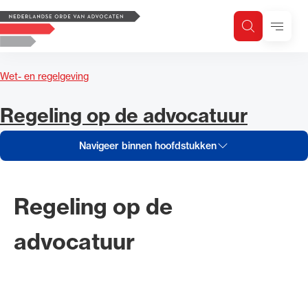
Navigeer inhoud van Regeling 
Logo, to the homepage
Menu
Zoeken
Zoek op trefwoord
H
Zoeken
Wet- en regelgeving
Zoekgebied
Navigeer inhoud van
Regeling op de advocatuur
Navigeer binnen hoofdstukken
Regeling op de
advocatuur