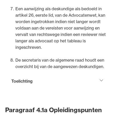
Een aanwijzing als deskundige als bedoeld in
artikel 26, eerste lid, van de Advocatenwet, kan
worden ingetrokken indien niet langer wordt
voldaan aan de vereisten voor aanwijzing en
vervalt van rechtswege indien een reviewer niet
langer als advocaat op het tableau is
ingeschreven.
De secretaris van de algemene raad houdt een
overzicht bij van de aangewezen deskundigen.
Toelichting
Als gevolg van de inwerkintreding van de
Wijzigingsverordening kwaliteitstoetsen per 1 maart
2020 (
Paragraaf 4.1a Opleidingspunten
) heeft de algemene raad