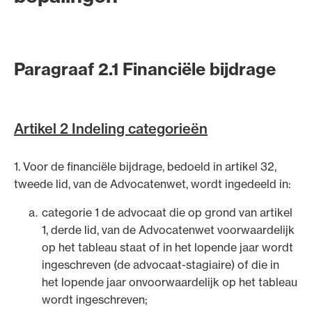
besluit van 4 september 2017 (Wijzigingsregeling
kwaliteitstoetsen, inwtr 1 maart 2020), bij besluit van 9
maart 2020 (Wijzigingsregeling
opleidingspuntwaardige activiteiten 2020), bij besluit
Paragraaf 2.1 Financiële bijdrage
van 6 april 2020 (Wijzigingsregeling aanwijzen
deskundigen 2020), bij besluit van 7 september 2020
(Wijzigingsregeling beroepsopleiding advocaten
Artikel 2 Indeling categorieën
2020), bij besluit van 7 december 2020
(Wijzigingsregeling beoordelingscriteria peer review
1. Voor de financiële bijdrage, bedoeld in artikel 32,
2020), bij besluit van 21 december 2020
tweede lid, van de Advocatenwet, wordt ingedeeld in:
(Verzamelregeling 2020), bij besluit van 30 november
2021 (Verzamelregeling 2021), bij besluit van 5
categorie 1 de advocaat die op grond van artikel
september 2022 (Wijzigingsregeling categorieën
1, derde lid, van de Advocatenwet voorwaardelijk
financiële bijdrage 2022), bij besluit van 3 februari
op het tableau staat of in het lopende jaar wordt
2023 (Wijzigingsregeling hoogte vacatiegeld 2023),
ingeschreven (de advocaat-stagiaire) of die in
bij besluit van 11 december 2023 (Wijzigingsregeling
het lopende jaar onvoorwaardelijk op het tableau
kwaliteitstoetsen 2023), bij besluit van 5 juli 2024
wordt ingeschreven;
(Wijzigingsregeling gespreksleiders en reviewers