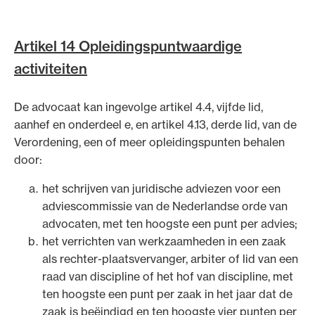
besloten enkele onderdelen in de Regeling op de
advocatuur aan te passen. Dit betreffen geen
inhoudelijke wijzigingen, maar verduidelijkingen ten
Artikel 14 Opleidingspuntwaardige
opzichte van de bestaande regeling. Daarnaast
activiteiten
worden bepalingen uit de Beleidsregel deskundigen
kwaliteitstoetsen van 7 oktober 2019 opgenomen, met
als gevolg dat deze beleidsregel kan komen te
De advocaat kan ingevolge artikel 4.4, vijfde lid,
vervallen.
aanhef en onderdeel e, en artikel 4.13, derde lid, van de
Verordening, een of meer opleidingspunten behalen
Een vereiste voor de gespreksleider is dat hij
door:
academisch geschoold is. Daarmee wordt bedoeld dat
de gespreksleider aan wie op grond van het met goed
het schrijven van juridische adviezen voor een
gevolg afleggen van een afsluitend examen van een
adviescommissie van de Nederlandse orde van
opleiding in het wetenschappelijk onderwijs door een
advocaten, met ten hoogste een punt per advies;
universiteit dan wel de Open Universiteit als bedoeld in
het verrichten van werkzaamheden in een zaak
de Wet op het hoger onderwijs en wetenschappelijk
als rechter-plaatsvervanger, arbiter of lid van een
onderzoek, de graad Master is verleend of de titel
raad van discipline of het hof van discipline, met
meester in de rechten of doctorandus.
ten hoogste een punt per zaak in het jaar dat de
zaak is beëindigd en ten hoogste vier punten per