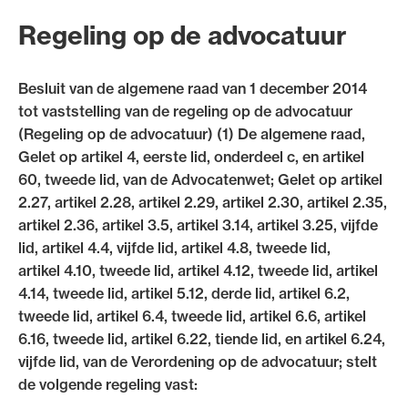
Uitgelicht
Regeling op de advocatuur
Besluit van de algemene raad van 1 december 2014
tot vaststelling van de regeling op de advocatuur
(Regeling op de advocatuur) (1) De algemene raad,
Gelet op artikel 4, eerste lid, onderdeel c, en artikel
60, tweede lid, van de Advocatenwet; Gelet op artikel
2.27, artikel 2.28, artikel 2.29, artikel 2.30, artikel 2.35,
artikel 2.36, artikel 3.5, artikel 3.14, artikel 3.25, vijfde
Alle wet- en regelgeving voor de advocatuur.
lid, artikel 4.4, vijfde lid, artikel 4.8, tweede lid,
Van de Advocatenwet tot de Verordening op
artikel 4.10, tweede lid, artikel 4.12, tweede lid, artikel
de advocatuur (Voda) en de Regeling op de
4.14, tweede lid, artikel 5.12, derde lid, artikel 6.2,
advocatuur (Roda).
tweede lid, artikel 6.4, tweede lid, artikel 6.6, artikel
6.16, tweede lid, artikel 6.22, tiende lid, en artikel 6.24,
vijfde lid, van de Verordening op de advocatuur; stelt
de volgende regeling vast: