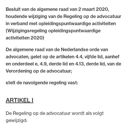
Uitgelicht
Besluit van de algemene raad van 2 maart 2020,
houdende wijziging van de Regeling op de advocatuur
in verband met opleidingspuntwaardige activiteiten
(Wijzigingsregeling opleidingspuntwaardige
activiteiten 2020)
De algemene raad van de Nederlandse orde van
advocaten, gelet op de artikelen 4.4, vijfde lid, aanhef
en onderdeel e, 4.9, derde lid en 4.13, derde lid, van de
Verordening op de advocatuur;
Alle wet- en regelgeving voor de advocatuur.
stelt de navolgende regeling vast:
Van de Advocatenwet tot de Verordening op
de advocatuur (Voda) en de Regeling op de
advocatuur (Roda).
ARTIKEL I
De Regeling op de advocatuur wordt als volgt
gewijzigd: