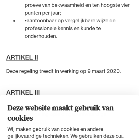
proeve van bekwaamheid en ten hoogste vier
punten per jaar;
aantoonbaar op vergelijkbare wijze de
professionele kennis en kunde te
onderhouden.
ARTIKEL II
Deze regeling treedt in werking op 9 maart 2020.
ARTIKEL III
Deze website maakt gebruik van
Deze regeling wordt aangehaald als:
Wijzigingsregeling opleidingspuntwaardige
cookies
activiteiten 2020.
Wij maken gebruik van cookies en andere
gelijkwaardige technieken. We gebruiken deze o.a.