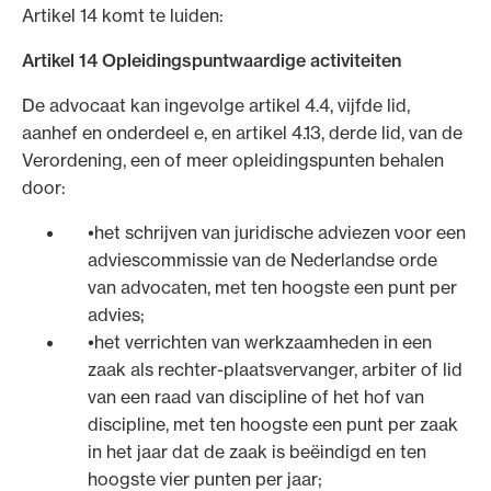
Artikel 14 komt te luiden:
Artikel 14 Opleidingspuntwaardige activiteiten
De advocaat kan ingevolge artikel 4.4, vijfde lid,
Ondersteuning voor advocaten bij hun
aanhef en onderdeel e, en artikel 4.13, derde lid, van de
beroepsuitoefening: van de advocatenpas tot
Verordening, een of meer opleidingspunten behalen
het rechtsgebiedenregister en
door:
geheimhoudernummers.
het schrijven van juridische adviezen voor een
adviescommissie van de Nederlandse orde
van advocaten, met ten hoogste een punt per
advies;
het verrichten van werkzaamheden in een
zaak als rechter-plaatsvervanger, arbiter of lid
van een raad van discipline of het hof van
discipline, met ten hoogste een punt per zaak
in het jaar dat de zaak is beëindigd en ten
hoogste vier punten per jaar;