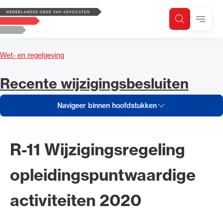
Navigeer inhoud van Recente wi
Logo, to the homepage
Menu
Zoeken
Zoek op trefwoord
H
Zoeken
Wet- en regelgeving
Zoekgebied
Navigeer inhoud van
Recente wijzigingsbesluiten
Navigeer binnen hoofdstukken
R-11 Wijzigingsregeling
opleidingspuntwaardige
activiteiten 2020